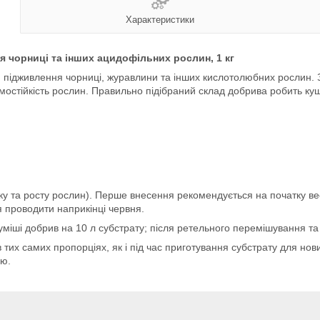
Характеристики
 чорниці та інших ацидофільних рослин, 1 кг
 підживлення чорниці, журавлини та інших кислотолюбних рослин. З
зимостійкість рослин. Правильно підібраний склад добрива робить 
 віку та росту рослин). Перше внесення рекомендується на початку в
 проводити наприкінці червня.
уміші добрив на 10 л субстрату; після ретельного перемішування т
тих самих пропорціях, як і під час приготування субстрату для но
ою.