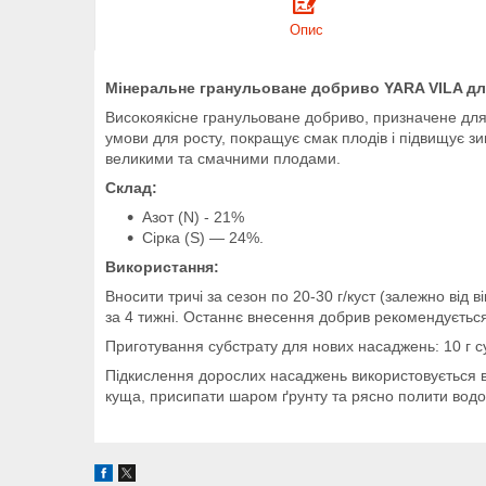
Опис
Мінеральне гранульоване добриво YARA VILA для
Високоякісне гранульоване добриво, призначене для
умови для росту, покращує смак плодів і підвищує 
великими та смачними плодами.
Склад:
Азот (N) - 21%
Сірка (S) — 24%.
Використання
:
Вносити тричі за сезон по 20-30 г/куст (залежно від
за 4 тижні. Останнє внесення добрив рекомендується
Приготування субстрату для нових насаджень: 10 г с
Підкислення дорослих насаджень використовується в 
куща, присипати шаром ґрунту та рясно полити вод