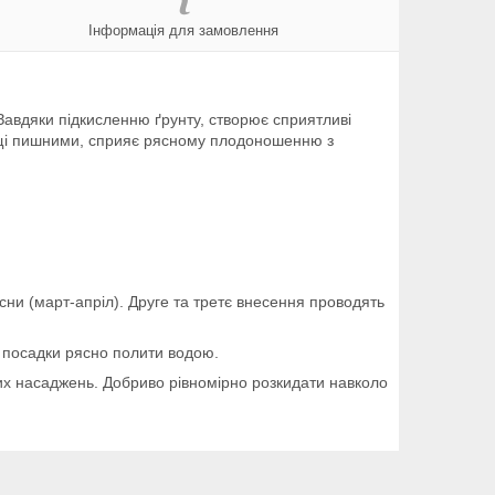
Інформація для замовлення
авдяки підкисленню ґрунту, створює сприятливі
кущі пишними, сприяє рясному плодоношенню з
есни (март-апріл). Друге та третє внесення проводять
а посадки рясно полити водою.
вих насаджень. Добриво рівномірно розкидати навколо