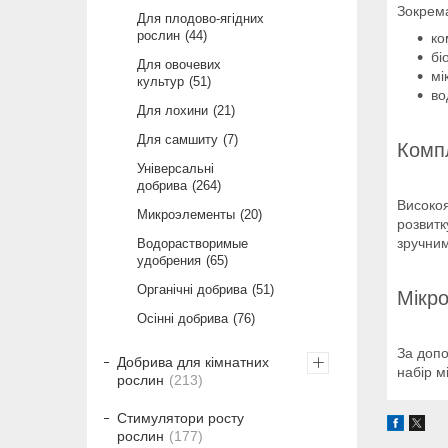
Зокрема
Для плодово-ягідних
рослин
44
ко
бі
Для овочевих
мі
культур
51
во
Для лохини
21
Для самшиту
7
Компл
Універсальні
добрива
264
Високоя
Микроэлементы
20
розвитк
зручним
Водорастворимые
удобрения
65
Органічні добрива
51
Мікро
Осінні добрива
76
За допо
Добрива для кімнатних
набір м
рослин
213
Стимулятори росту
рослин
177