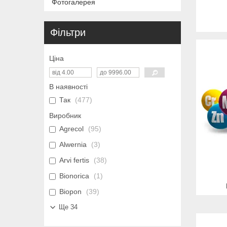
Фотогалерея
Фільтри
Ціна
В наявності
Так
477
Виробник
Agrecol
95
Alwernia
3
Arvi fertis
38
Bionorica
1
Biopon
39
Ще 34