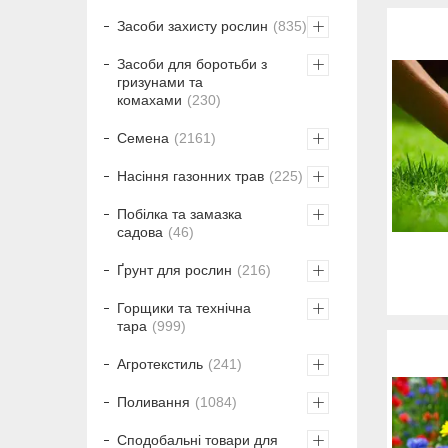
Засоби захисту рослин
835
Засоби для боротьби з
гризунами та
комахами
230
Семена
2161
Насіння газонних трав
225
Побілка та замазка
садова
46
Ґрунт для рослин
216
Горщики та технічна
тара
999
Агротекстиль
241
Поливання
1084
Сподобальні товари для