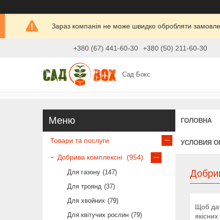
Зараз компанія не може швидко обробляти замовлен
+380 (67) 441-60-30
+380 (50) 211-60-30
Сад Бокс
ГОЛОВНА
Товари та послуги
УСЛОВИЯ О
Добрива комплексні
954
Добри
Для газону
147
Для троянд
37
Для хвойних
79
Щоб дат
Для квітучих рослин
79
якісних