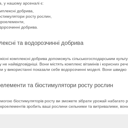
, у нашому арсеналі є:
мплексні добрива,
остимулятори росту рослин,
кроелементи,
дорозчинні добрива.
ексні та водорозчинні добрива
кісні комплексні добрива допоможуть сільськогосподарським культ
у не найвідповідніші. Вони містять комплекс вітамінів і корисних р
и у використанні показали себе водорозчинні моделі. Вони швидко
елементи та біостимулятори росту рослин
могою біостимуляторів росту ви зможете зібрати урожай набагато р
ікроелементів зробить ваші рослини сильними та витривалими, вон