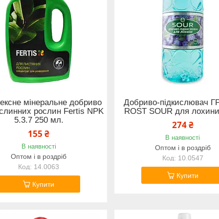
ексне мінеральне добриво
Добриво-підкислювач 
слинних рослин Fertis NPK
ROST SOUR для лохини 
5.3.7 250 мл.
274 ₴
155 ₴
В наявності
В наявності
Оптом і в роздріб
Оптом і в роздріб
10.0547
14.0063
Купити
Купити