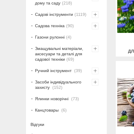
дому та саду
218
Садові інструменти
1119
Садова техніка
90
Газони рулонні
4
Змащувальні матеріали,
ДЛ
аксесуари та деталі для
садової техніки
69
Ручний інструмент
39
Засоби індивідуального
захисту
152
Ялинки новорічні
73
Канцтовары
6
Відгуки