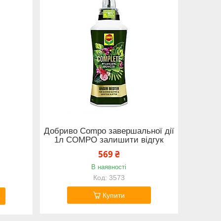
Добриво Compo завершальної дії
1л СОМРО залишити відгук
569 ₴
В наявності
3573
Купити