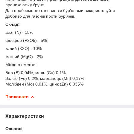
проникають у ґрунт.
Для проблемного галявина з бур'янами використовуйте
добриво для газонів проти бур'янів.
Склад:
азот (N) - 15%
фосфор (P2O5) - 5%
калий (K2O) - 10%
магний (MgO) - 2%
Мікроелементи:
Бор (B) 0,04%, медь (Cu) 0,1%,
Залізо (Fe) 0,2%, марганець (Mn) 0,17%,
Молібден (Mo) 0,01%, цинк (Zn) 0,035%
Приховати
Характеристики
Основні