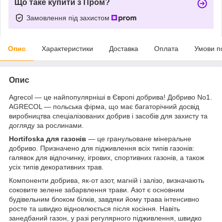
Що таке купити з Пром?
Замовлення під захистом
Опис
Характеристики
Доставка
Оплата
Умови п
Опис
Agrecol — це найпопулярніші в Європі добрива! Добриво No1.
AGRECOL — польська фірма, що має багаторічний досвід
виробництва спеціалізованих добрив і засобів для захисту та
догляду за рослинами.
Hortifoska для газонів
— це гранульоване мінеральне
добриво. Призначено для підживлення всіх типів газонів:
галявок для відпочинку, ігрових, спортивних газонів, а також
усіх типів декоративних трав.
Компоненти добрива, як-от азот, магній і залізо, визначають
соковите зелене забарвлення трави. Азот є основним
будівельним блоком білків, завдяки йому трава інтенсивно
росте та швидко відновлюється після косіння. Навіть
занедбаний газон, у разі регулярного підживлення, швидко