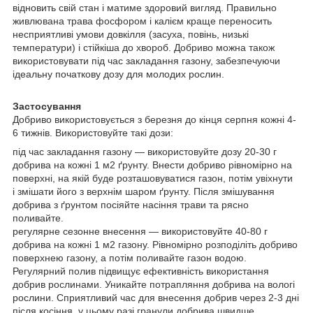
відновить свій стан і матиме здоровий вигляд. Правильно
живлювана трава фосфором і калієм краще переносить
несприятливі умови довкілля (засуха, повінь, низькі
температури) і стійкіша до хвороб. Добриво можна також
використовувати під час закладання газону, забезпечуючи
ідеальну початкову дозу для молодих рослин.
Застосування
Добриво використовується з березня до кінця серпня кожні 4-
6 тижнів. Використовуйте такі дози:
під час закладання газону — використовуйте дозу 20-30 г
добрива на кожні 1 м2 ґрунту. Внести добриво рівномірно на
поверхні, на якій буде розташовуватися газон, потім увіхнути
і змішати його з верхнім шаром ґрунту. Після змішування
добрива з ґрунтом посіяйте насіння трави та рясно
поливайте.
регулярне сезонне внесення — використовуйте 40-80 г
добрива на кожні 1 м2 газону. Рівномірно розподіліть добриво
поверхнею газону, а потім поливайте газон водою.
Регулярний полив підвищує ефективність використання
добрив рослинами. Уникайте потрапляння добрива на вологі
рослини. Сприятливий час для внесення добрив через 2-3 дні
після косіння, у цьому разі гранули добрива швидше