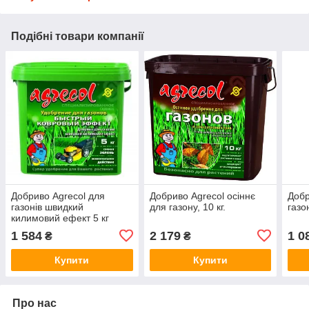
Подібні товари компанії
Добриво Agrecol для
Добриво Agrecol осіннє
Добр
газонів швидкий
для газону, 10 кг.
газо
килимовий ефект 5 кг
1 584
2 179
1 0
₴
₴
Купити
Купити
Про нас