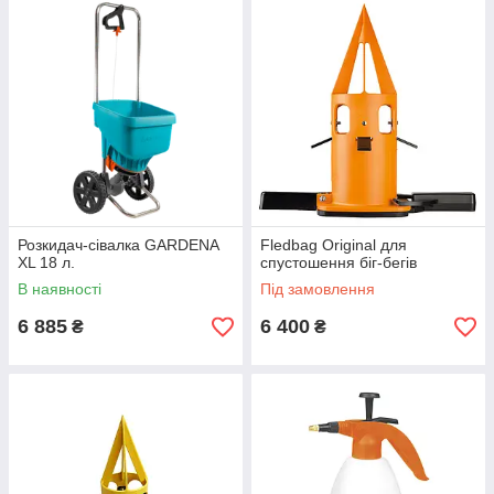
Розкидач-сівалка GARDENA
Fledbag Original для
ХL 18 л.
спустошення біг-бегів
В наявності
Під замовлення
6 885
6 400
₴
₴