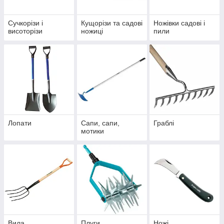
Сучкорізи і
Кущорізи та садові
Ножівки садові і
висоторізи
ножиці
пили
Лопати
Сапи, сапи,
Граблі
мотики
Вила
Плуги,
Ножі