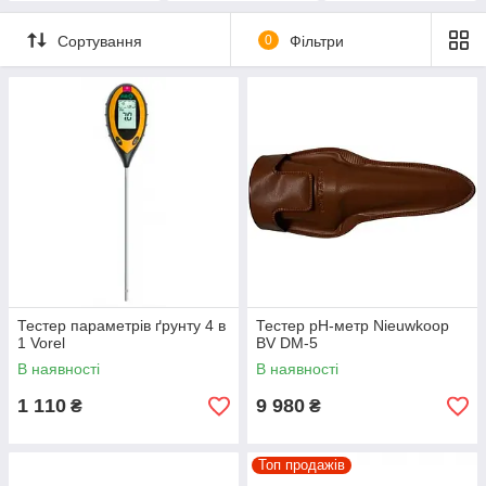
Сортування
0
Фільтри
Тестер параметрів ґрунту 4 в
Тестер pH-метр Nieuwkoop
1 Vorel
BV DM-5
В наявності
В наявності
1 110
9 980
₴
₴
Топ продажів