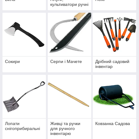
культиватори ручні
Сокири
Серпи і Мачете
Дрібний садовий
інвентар
Лопати
Живці та ручки
Ковзанка Садова
снігоприбиральні
для ручного
інвентарю