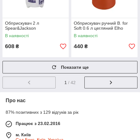
Обприскувач 2 л
Обприскувач ручний B. for
Spear&Jackson
Soft 0.6 л цегляний Elho
В наявності
В наявності
608
440
₴
₴
Показати ще
1
/ 42
Про нас
87% позитивних з 129 відгуків за рік
Працює з 23.02.2016
м. Київ
Сад Бокс, Київ, Україна