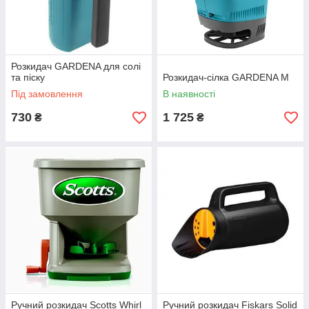
Розкидач GARDENA для солі
та піску
Розкидач-сілка GARDENA M
Під замовлення
В наявності
730
1 725
₴
₴
Ручний розкидач Scotts Whirl
Ручний розкидач Fiskars Solid