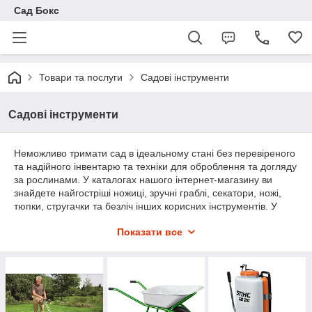
Сад Бокс
Товари та послуги
Садові інструменти
Садові інструменти
Неможливо тримати сад в ідеальному стані без перевіреного
та надійного інвентарю та техніки для оброблення та догляду
за рослинами. У каталогах нашого інтернет-магазину ви
знайдете найгостріші ножиці, зручні граблі, секатори, ножі,
тюпки, стругачки та безліч інших корисних інструментів. У
таких помічниках догляд за садом стане приємним і легким
Показати все
заняттям.
Якісний інвентар для догляду за садом