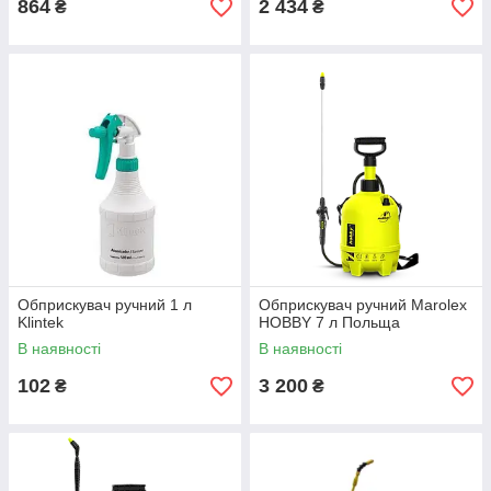
864
2 434
₴
₴
Обприскувач ручний 1 л
Обприскувач ручний Marolex
Klintek
HOBBY 7 л Польща
В наявності
В наявності
102
3 200
₴
₴