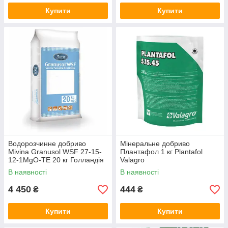
Купити
Купити
Водорозчинне добриво
Мінеральне добриво
Mivina Granusol WSF 27-15-
Плантафол 1 кг Plantafol
12-1MgO-TE 20 кг Голландія
Valagro
В наявності
В наявності
4 450
444
₴
₴
Купити
Купити