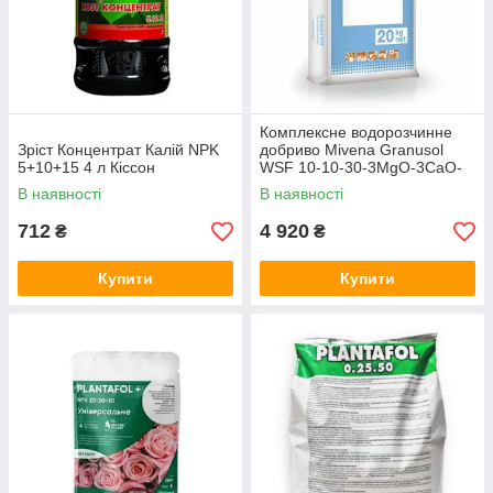
Комплексне водорозчинне
Зріст Концентрат Калій NPK
добриво Mivena Granusol
5+10+15 4 л Кіссон
WSF 10-10-30-3MgO-3CaO-
TE Blue
В наявності
В наявності
712
4 920
₴
₴
Купити
Купити