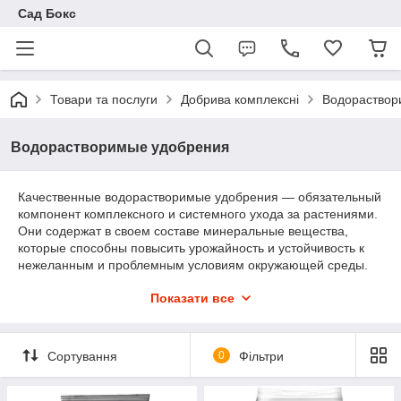
Сад Бокс
Товари та послуги
Добрива комплексні
Водораствор
Водорастворимые удобрения
Качественные водорастворимые удобрения — обязательный
компонент комплексного и системного ухода за растениями.
Они содержат в своем составе минеральные вещества,
которые способны повысить урожайность и устойчивость к
нежеланным и проблемным условиям окружающей среды.
Используя водорастворимые удобрения, вы поможете
Показати все
растениям без потерь пережить ранние заморозки и засуху.
Особенности водорастворимых
Сортування
0
Фільтри
удобрений