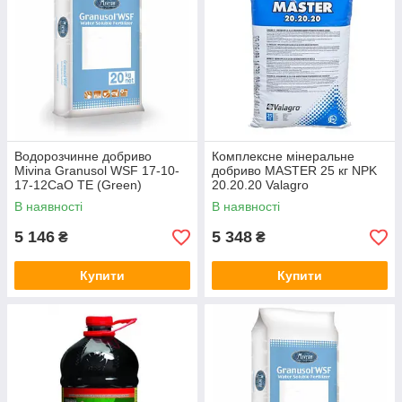
Водорозчинне добриво
Комплексне мінеральне
Mivina Granusol WSF 17-10-
добриво MASTER 25 кг NPK
17-12CaO TE (Green)
20.20.20 Valagro
В наявності
В наявності
5 146
5 348
₴
₴
Купити
Купити