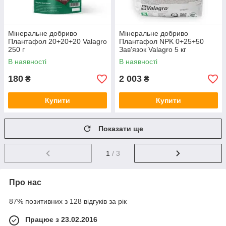
Мінеральне добриво
Мінеральне добриво
Плантафол 20+20+20 Valagro
Плантафол NPK 0+25+50
250 г
Зав'язок Valagro 5 кг
В наявності
В наявності
180
2 003
₴
₴
Купити
Купити
Показати ще
1
/ 3
Про нас
87% позитивних з 128 відгуків за рік
Працює з 23.02.2016