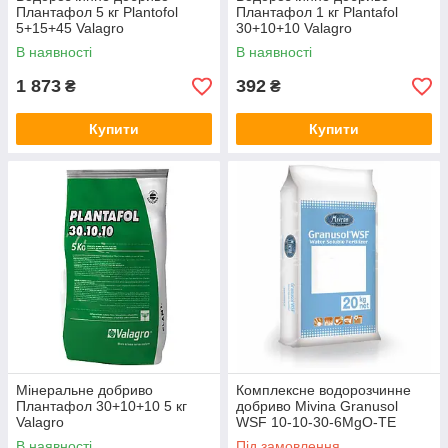
Плантафол 5 кг Plantofol
Плантафол 1 кг Plantafol
5+15+45 Valagro
30+10+10 Valagro
В наявності
В наявності
1 873
392
₴
₴
Купити
Купити
Мінеральне добриво
Комплексне водорозчинне
Плантафол 30+10+10 5 кг
добриво Mivina Granusol
Valagro
WSF 10-10-30-6MgO-TE
В наявності
Під замовлення