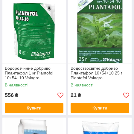
Водорозчинне добриво
Водоствосвітнє добриво
Плантафол 1 кг Plantofol
Плантафол 10+54+10 25 г
10+54+10 Valagro
Plantafol Valagro
В наявності
В наявності
556
21
₴
₴
Купити
Купити