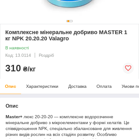
Комплексне мінеральне добриво MASTER 1
кг NPK 20.20.20 Valagro
В наявності
Код: 13.0114
Роздріб
310
₴/кг
Опис
Характеристики
Доставка
Оплата
Умови п
Опис
Мaster+
люкс 20-20-20 — комплексне водорозчинне
мінеральне добриво з мікроелементами у формі хелатів. Це
співвідношення NPK, спеціально збалансоване для живлення
різних видів рослин на всіх стадіях розвитку. Особливо