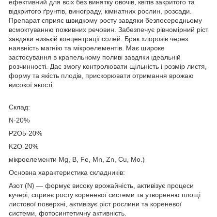
ефективний для всіх без винятку овочів, квітів закритого та
відкритого ґрунтів, винограду, кімнатних рослин, розсади.
Препарат сприяє швидкому росту завдяки безпосередньому
всмоктуванню поживних речовин. Забезпечує рівномірний ріст
завдяки низькій концентрації солей. Брак хлорозів через
наявність магнію та мікроелементів. Має широке
застосування в крапельному поливі завдяки ідеальній
розчинності. Дає змогу контролювати щільність і розмір листя,
форму та якість плодів, прискорювати отримання врожаю
високої якості.
Склад:
N-20%
P­2O5-20%
K2O-20%
мікроелементи Mg, B, Fe, Mn, Zn, Cu, Mo.)
Основна характеристика складників:
Азот (N) — формує високу врожайність, активізує процеси
кучері, сприяє росту кореневої системи та утворенню площі
листової поверхні, активізує ріст рослини та кореневої
системи, фотосинтетичну активність.