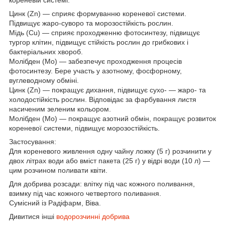
Цинк (Zn) — сприяє формуванню кореневої системи.
Підвищує жаро-суворо та морозостійкість рослин.
Мідь (Сu) — сприяє проходженню фотосинтезу, підвищує
тургор клітин, підвищує стійкість рослин до грибкових і
бактеріальних хвороб.
Молібден (Мо) — забезпечує проходження процесів
фотосинтезу. Бере участь у азотному, фосфорному,
вуглеводному обміні.
Цинк (Zn) — покращує дихання, підвищує сухо- — жаро- та
холодостійкість рослин. Відповідає за фарбування листя
насиченим зеленим кольором.
Молібден (Мо) — покращує азотний обмін, покращує розвиток
кореневої системи, підвищує морозостійкість.
Застосування:
Для кореневого живлення одну чайну ложку (5 г) розчинити у
двох літрах води або вміст пакета (25 г) у відрі води (10 л) —
цим розчином поливати квіти.
Для добрива розсади: влітку під час кожного поливання,
взимку під час кожного четвертого поливання.
Сумісний із Радіфарм, Віва.
Дивитися інші
водорозчинні добрива