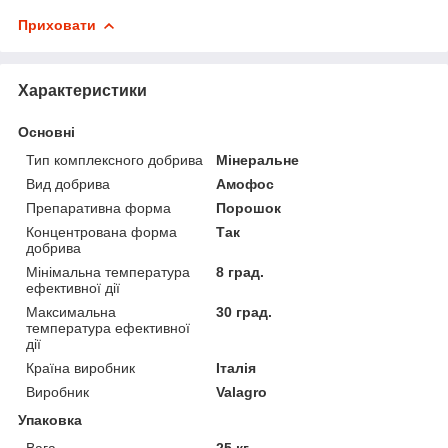
Приховати
Характеристики
Основні
Тип комплексного добрива
Мінеральне
Вид добрива
Амофос
Препаративна форма
Порошок
Концентрована форма
Так
добрива
Мінімальна температура
8 град.
ефективної дії
Максимальна
30 град.
температура ефективної
дії
Країна виробник
Італія
Виробник
Valagro
Упаковка
Вага
25 кг