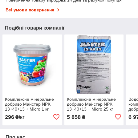
Повернення товару впродовж 14 днів за рахунок покупця
Всі умови повернення
Подібні товари компанії
Комплексне мінеральне
Комплексне мінеральне
Водо
добриво Майстер NPK
добриво Майстер NPK
комп
13+40+13 + Micro 1 кг
13+40+13 + Micro 25 кг
добр
MASTER Valagro
MASTER Valagro
25 к
296
5 858
6 9
₴/кг
₴
Про нас