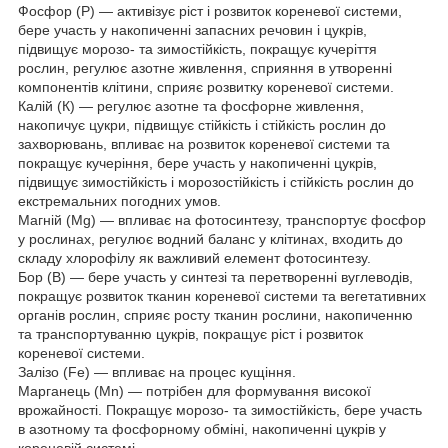
Фосфор (Р) — активізує ріст і розвиток кореневої системи,
бере участь у накопиченні запасних речовин і цукрів,
підвищує морозо- та зимостійкість, покращує кучеріття
рослин, регулює азотне живлення, сприяння в утворенні
компонентів клітини, сприяє розвитку кореневої системи.
Калій (К) — регулює азотне та фосфорне живлення,
накопичує цукри, підвищує стійкість і стійкість рослин до
захворювань, впливає на розвиток кореневої системи та
покращує кучеріння, бере участь у накопиченні цукрів,
підвищує зимостійкість і морозостійкість і стійкість рослин до
екстремальних погодних умов.
Магній (Mg) — впливає на фотосинтезу, транспортує фосфор
у рослинах, регулює водний баланс у клітинах, входить до
складу хлорофілу як важливий елемент фотосинтезу.
Бор (В) — бере участь у синтезі та перетворенні вуглеводів,
покращує розвиток тканин кореневої системи та вегетативних
органів рослин, сприяє росту тканин рослини, накопиченню
та транспортуванню цукрів, покращує ріст і розвиток
кореневої системи.
Залізо (Fe) — впливає на процес кущіння.
Марганець (Mn) — потрібен для формування високої
врожайності. Покращує морозо- та зимостійкість, бере участь
в азотному та фосфорному обміні, накопиченні цукрів у
кореневій системі.