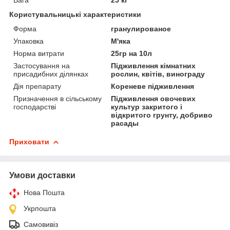
Користувальницькі характеристики
Форма
гранулированое
Упаковка
М'яка
Норма витрати
25гр на 10л
Застосування на
Підживлення кімнатних
присадибних ділянках
рослин, квітів, винограду
Дія препарату
Кореневе підживлення
Призначення в сільському
Підживлення овочевих
господарстві
культур закритого і
відкритого грунту, добриво
расады
Приховати
Умови доставки
Нова Пошта
Укрпошта
Самовивіз