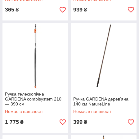
365
939
₴
₴
Ручка телескопічна
GARDENA combisystem 210
Ручка GARDENA дерев'яна
— 390 см
140 см NatureLine
Немає в наявності
Немає в наявності
1 775
399
₴
₴