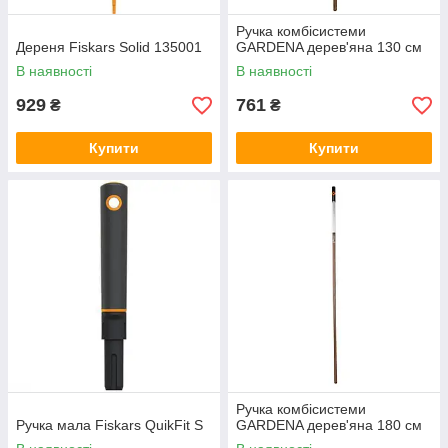
Ручка комбісистеми
Дереня Fiskars Solid 135001
GARDENA дерев'яна 130 см
В наявності
В наявності
929
761
₴
₴
Купити
Купити
Ручка комбісистеми
Ручка мала Fiskars QuikFit S
GARDENA дерев'яна 180 см