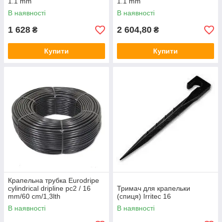
1.1 mm
1.1 mm
В наявності
В наявності
1 628
2 604,80
₴
₴
Купити
Купити
Крапельна трубка Eurodripe
cylindrical dripline pc2 / 16
Тримач для крапельки
mm/60 cm/1,3lth
(спиця) Irritec 16
В наявності
В наявності