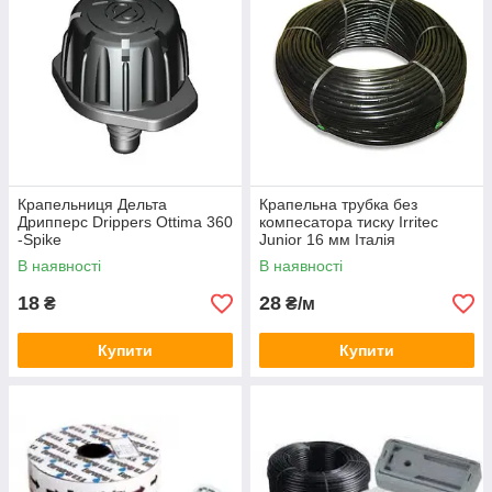
Крапельниця Дельта
Крапельна трубка без
Дрипперс Drippers Ottima 360
компесатора тиску Irritec
-Spike
Junior 16 мм Італія
В наявності
В наявності
18
28
₴
₴/м
Купити
Купити