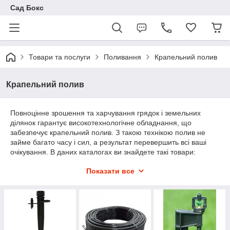
Сад Бокс
Товари та послуги
Поливання
Крапельний полив
Крапельний полив
Повноцінне зрошення та харчування грядок і земельних
ділянок гарантує високотехнологічне обладнання, що
забезпечує крапельний полив. З такою технікою полив не
займе багато часу і сил, а результат перевершить всі ваші
очікування. В даних каталогах ви знайдете такі товари:
техніка для прикореневого поливу;
Показати все
крапельна стрічка;
баблер;
набір для крапельного поливу;
крапельниця (в тому числі, на стійці).