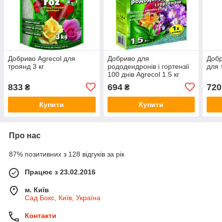
Добриво Agrecol для
Добриво для
Добр
троянд 3 кг
рододендронів і гортензії
для 
100 днів Agrecol 1.5 кг
833
694
720
₴
₴
Купити
Купити
Про нас
87% позитивних з 128 відгуків за рік
Працює з 23.02.2016
м. Київ
Сад Бокс, Київ, Україна
Контакти