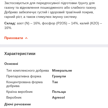
Застосовується для передпосувної підготовки ґрунту для
газону та відновлення пошкодженого або слабкого газону.
Добриво забезпечує густий і здоровий трав'яний покрив,
гарний ріст, а також стимулює імунну систему.
Склад:
азот (N) – 16%, фосфор (P2O5) – 14%, калий (K2O) –
16%.
Приховати
Характеристики
Основні
Тип комплексного добрива
Мінеральне
Препаративна форма
Гранули
Концентрована форма
Так
добрива
Країна виробник
Польща
Виробник
Agrecol
Діючі речовини