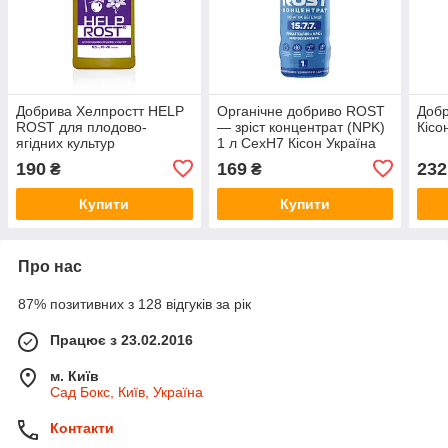
Добрива Хелпростт HELP
Органічне добриво ROST
Добр
ROST для плодово-
— зріст концентрат (NPK)
Кісо
ягідних культур
1 л CexH7 Кісон Україна
190
169
232
₴
₴
Купити
Купити
Про нас
87% позитивних з 128 відгуків за рік
Працює з 23.02.2016
м. Київ
Сад Бокс, Київ, Україна
Контакти