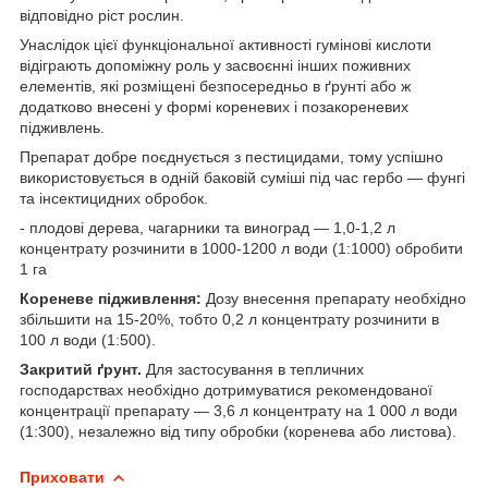
відповідно ріст рослин.
Унаслідок цієї функціональної активності гумінові кислоти
відіграють допоміжну роль у засвоєнні інших поживних
елементів, які розміщені безпосередньо в ґрунті або ж
додатково внесені у формі кореневих і позакореневих
підживлень.
Препарат добре поєднується з пестицидами, тому успішно
використовується в одній баковій суміші під час гербо — фунгі
та інсектицидних обробок.
- плодові дерева, чагарники та виноград — 1,0-1,2 л
концентрату розчинити в 1000-1200 л води (1:1000) обробити
1 га
Кореневе підживлення:
Дозу внесення препарату необхідно
збільшити на 15-20%, тобто 0,2 л концентрату розчинити в
100 л води (1:500).
Закритий ґрунт.
Для застосування в тепличних
господарствах необхідно дотримуватися рекомендованої
концентрації препарату — 3,6 л концентрату на 1 000 л води
(1:300), незалежно від типу обробки (коренева або листова).
Приховати