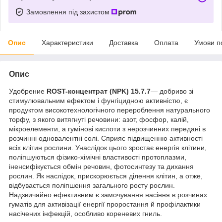
Замовлення під захистом
Опис
Характеристики
Доставка
Оплата
Умови п
Опис
Удобрение
ROST-концентрат (
NPK
) 15.7.7
— добриво зі
стимулювальним ефектом і фунгіцидною активністю, є
продуктом високотехнологічного перероблення натурального
торфу, з якого витягнуті речовини: азот, фосфор, калій,
мікроелементи, а гумінові кислоти з нерозчинних передані в
розчинні одновалентні солі. Сприяє підвищенню активності
всіх клітин рослини. Унаслідок цього зростає енергія клітини,
поліпшуються фізико-хімічні властивості протоплазми,
іненсифікується обмін речовин, фотосинтезу та дихання
рослин. Як наслідок, прискорюється ділення клітин, а отже,
відбувається поліпшення загального росту рослин.
Надзвичайно ефективним є замочування насіння в розчинах
гуматів для активізації енергії проростання й профілактики
насічених інфекцій, особливо кореневих гниль.