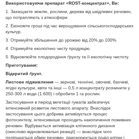
Використовуючи препарат «ROST-концентрат», Ви:
1. Захищаєте землю, рослини, дерева від шкідливих речовин,
що потрапляють з атмосфери.
2. Економте гроші під час вирощування сільськогосподарських
культур.
3. Отримуйте збільшення до урожаю від 20% до 100%.
4. Отримуйте екологічно чисту продукцію.
5. Відновлюйте плодородіння ґрунту та її екологічну чистоту.
Приготування:
Відкритий ґрунт.
Листове підживлення
— зернові, технічні, овочеві, бахчеві,
ягідні культури, квіти та інші — 0,5 л концентрату розчинити у
250-300 л води (1:600) і обробити 1 га рослин.
Застосування в період вегетації гуматів забезпечує
інтенсивний розвиток листового апарату. Внаслідок
застосування цього добрива активізується процес
фотосинтезу, інтенсивніше проходить накопичення поживних
речовин. Відбувається активізація клітинного дихання
(окислово-відновлювальні реакції) — внаслідок чого
поліпшується обмін речовин, прискорюється поділ клітин і