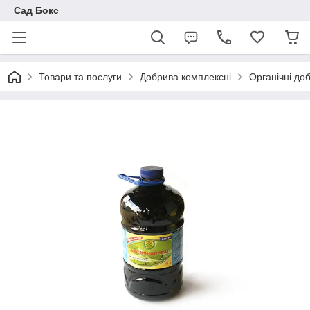
Сад Бокс
Товари та послуги
Добрива комплексні
Органічні до