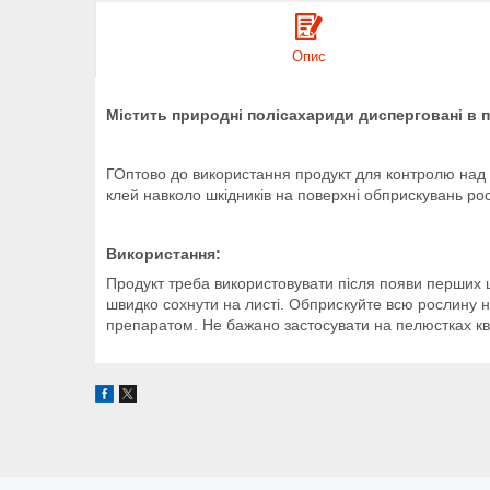
Опис
Містить природні полісахариди дисперговані в 
ГОптово до використання продукт для контролю над т
клей навколо шкідників на поверхні обприскувань росл
Використання:
Продукт треба використовувати після появи перших ш
швидко сохнути на листі. Обприскуйте всю рослину н
препаратом. Не бажано застосувати на пелюстках квіті