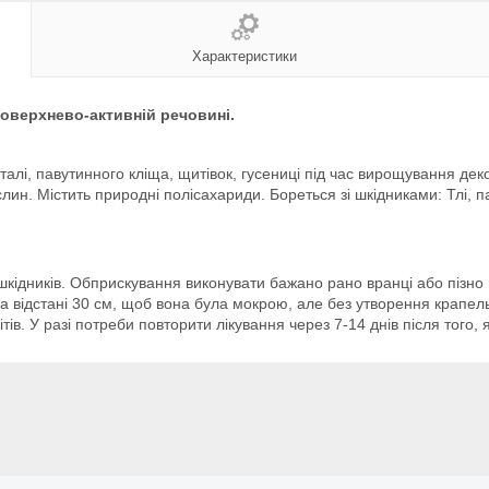
Характеристики
поверхнево-активній речовині.
алі, павутинного кліща, щитівок, гусениці під час вирощування де
ин. Містить природні полісахариди. Бореться зі шкідниками: Тлі, па
кідників. Обприскування виконувати бажано рано вранці або пізно в
а відстані 30 см, щоб вона була мокрою, але без утворення крапе
в. У разі потреби повторити лікування через 7-14 днів після того, я