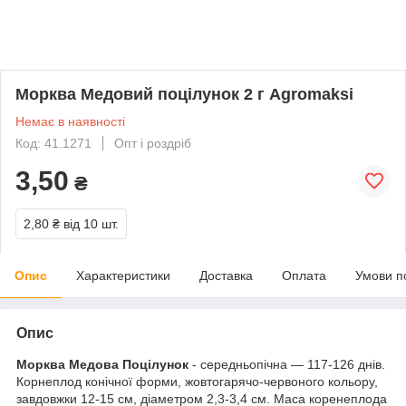
Морква Медовий поцілунок 2 г Agromaksi
Немає в наявності
Код: 41.1271
Опт і роздріб
3,50
₴
2,80 ₴
від 10 шт.
Опис
Характеристики
Доставка
Оплата
Умови п
Опис
Морква Медова Поцілунок
- середньопічна — 117-126 днів.
Корнеплод конічної форми, жовтогарячо-червоного кольору,
завдовжки 12-15 см, діаметром 2,3-3,4 см. Маса коренеплода