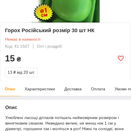
Горох Російський розмір 30 шт НК
Немає в наявності
Код: 41.1507
Опт і роздріб
15
₴
13 ₴
від 20 шт.
Опис
Характеристики
Доставка
Оплата
Умови п
Опис
Улюблені ласощі дітлахів потішать неймовірним розміром і
винятковим смаком. Невидано великі, не менш ніж 1 см у
діаметрі, горошини так і моліться в рот! Ніжні та солодкі, вони