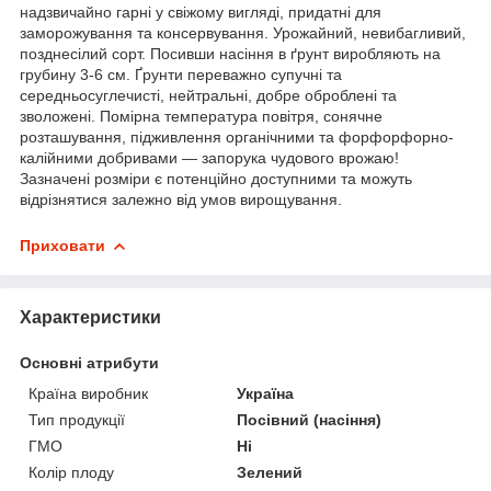
надзвичайно гарні у свіжому вигляді, придатні для
заморожування та консервування. Урожайний, невибагливий,
позднесілий сорт. Посивши насіння в ґрунт виробляють на
грубину 3-6 см. Ґрунти переважно супучні та
середньосуглечисті, нейтральні, добре оброблені та
зволожені. Помірна температура повітря, сонячне
розташування, підживлення органічними та форфорфорно-
калійними добривами — запорука чудового врожаю!
Зазначені розміри є потенційно доступними та можуть
відрізнятися залежно від умов вирощування.
Приховати
Характеристики
Основні атрибути
Країна виробник
Україна
Тип продукції
Посівний (насіння)
ГМО
Ні
Колір плоду
Зелений