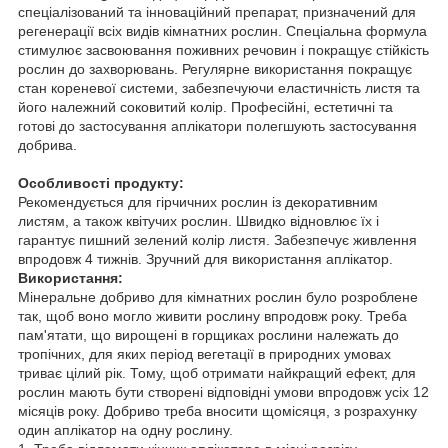
спеціалізований та інноваційний препарат, призначений для
регенерації всіх видів кімнатних рослин. Спеціальна формула
стимулює засвоювання поживних речовин і покращує стійкість
рослин до захворювань. Регулярне використання покращує
стан кореневої системи, забезпечуючи еластичність листя та
його належний соковитий колір. Професійні, естетичні та
готові до застосування аплікатори полегшують застосування
добрива.
Особливості продукту:
Рекомендується для гірчичних рослин із декоративним
листям, а також квітучих рослин. Швидко відновлює їх і
гарантує пишний зелений колір листя. Забезпечує живлення
впродовж 4 тижнів. Зручний для використання аплікатор.
Використання:
Мінеральне добриво для кімнатних рослин було розроблене
так, щоб воно могло живити рослину впродовж року. Треба
пам'ятати, що вирощені в горщиках рослини належать до
тропічних, для яких період вегетації в природних умовах
триває цілий рік. Тому, щоб отримати найкращий ефект, для
рослин мають бути створені відповідні умови впродовж усіх 12
місяців року. Добриво треба вносити щомісяця, з розрахунку
один аплікатор на одну рослину.