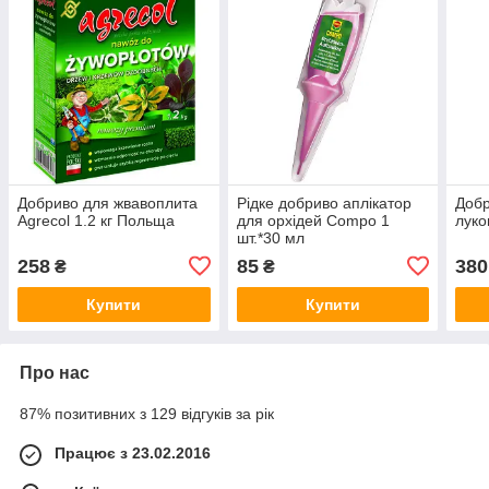
Добриво для жвавоплита
Рідке добриво аплікатор
Добр
Agrecol 1.2 кг Польща
для орхідей Compo 1
луко
шт.*30 мл
258
85
380
₴
₴
Купити
Купити
Про нас
87% позитивних з 129 відгуків за рік
Працює з 23.02.2016