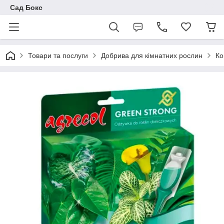
Сад Бокс
Товари та послуги
Добрива для кімнатних рослин
Ко