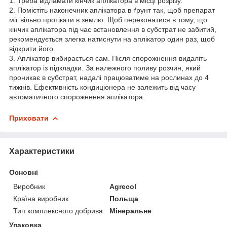
1. Треба відламати кінчик аплікатора в місці розрізу.
2. Помістіть наконечник аплікатора в ґрунт так, щоб препарат
міг вільно протікати в землю. Щоб переконатися в тому, що
кінчик аплікатора під час встановлення в субстрат не забитий,
рекомендується злегка натиснути на аплікатор один раз, щоб
відкрити його.
3. Аплікатор вибирається сам. Після спорожнення видаліть
аплікатор із підкладки. За належного поливу розчин, який
проникає в субстрат, надалі працюватиме на рослинах до 4
тижнів. Ефективність кондиціонера не залежить від часу
автоматичного спорожнення аплікатора.
Приховати
Характеристики
Основні
Виробник
Agrecol
Країна виробник
Польща
Тип комплексного добрива
Мінеральне
Упаковка