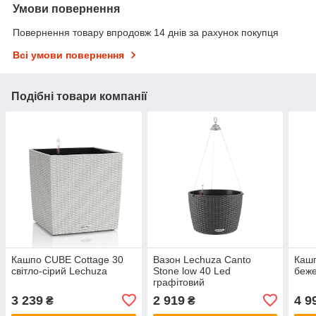
Умови повернення
Повернення товару впродовж 14 днів за рахунок покупця
Всі умови повернення
Подібні товари компанії
Кашпо CUBE Cottage 30
Вазон Lechuza Canto
Кашп
світло-сірий Lechuza
Stone low 40 Led
беже
графітовий
3 239
2 919
4 9
₴
₴