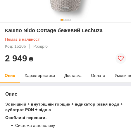
Кашпо Nido Cottage бежевий Lechuza
Немає в наявності
Код: 15106
Роздріб
2 949
₴
Опис
Характеристики
Доставка
Оплата
Умови п
Опис
Зовнішній + внутрішній горщик + індикатор рівня води +
субстрат PON + підвіс
Особливі переваги:
Система автополиву