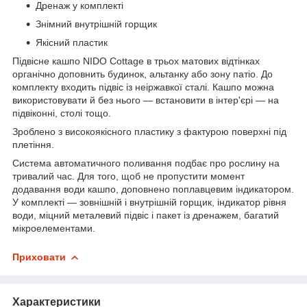
Дренаж у комплекті
Знімний внутрішній горщик
Якісний пластик
Підвісне кашпо NIDO Cottage в трьох матових відтінках
органічно доповнить будинок, альтанку або зону патіо. До
комплекту входить підвіс із неіржавкої сталі. Кашпо можна
використовувати й без нього — встановити в інтер'єрі — на
підвіконні, столі тощо.
Зроблено з високоякісного пластику з фактурою поверхні під
плетіння.
Система автоматичного поливання подбає про рослину на
тривалий час. Для того, щоб не пропустити момент
додавання води кашпо, доповнено поплавцевим індикатором.
У комплекті — зовнішній і внутрішній горщик, індикатор рівня
води, міцний металевий підвіс і пакет із дренажем, багатий
мікроелементами.
Приховати
Характеристики