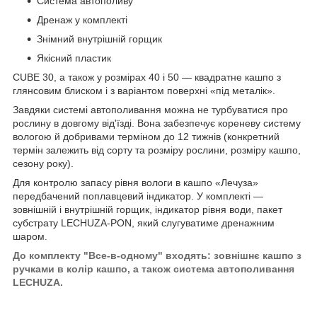
Система автополиву
Дренаж у комплекті
Знімний внутрішній горщик
Якісний пластик
CUBE 30, а також у розмірах 40 і 50 — квадратне кашпо з
глянсовим блиском і з варіантом поверхні «під металік».
Завдяки системі автополивання можна не турбуватися про
рослину в довгому від'їзді. Вона забезпечує кореневу систему
вологою й добривами терміном до 12 тижнів (конкретний
термін залежить від сорту та розміру рослини, розміру кашпо,
сезону року).
Для контролю запасу рівня вологи в кашпо «Лечуза»
передбачений поплавцевий індикатор. У комплекті —
зовнішній і внутрішній горщик, індикатор рівня води, пакет
субстрату LECHUZA-PON, який слугуватиме дренажним
шаром.
До комплекту "Все-в-одному" входять: зовнішнє кашпо з
ручками в колір кашпо, а також система автополивання
LECHUZA.