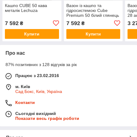
Кашпо CUBE 50 кава
Вазон із кашпо та
Вазо
металік Lechuza
гідросистемою Cube
гідр
Premium 50 білий глянець
28 а
Lechuza
Lec
7 592
7 592
3 2
₴
₴
Купити
Купити
Про нас
87% позитивних з 128 відгуків за рік
Працює з 23.02.2016
м. Київ
Сад Бокс, Київ, Україна
Контакти
Сьогодні вихідний
Показати весь графік роботи