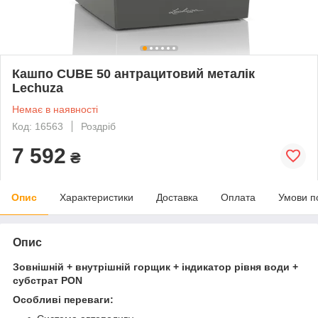
Кашпо CUBE 50 антрацитовий металік
Lechuza
Немає в наявності
Код: 16563
Роздріб
7 592
₴
Опис
Характеристики
Доставка
Оплата
Умови п
Опис
Зовнішній + внутрішній горщик + індикатор рівня води +
субстрат PON
Особливі переваги: