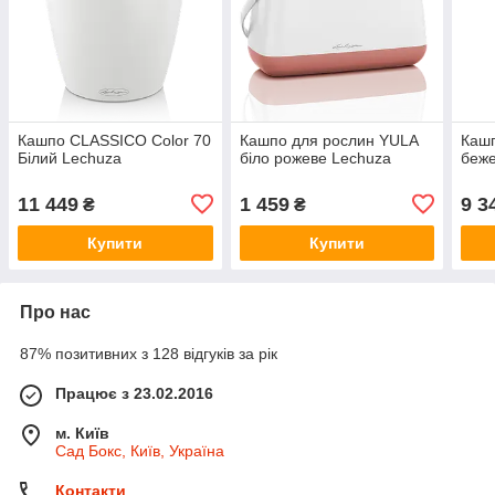
Кашпо CLASSICO Color 70
Кашпо для рослин YULA
Кашп
Білий Lechuza
біло рожеве Lechuza
беже
11 449
1 459
9 3
₴
₴
Купити
Купити
Про нас
87% позитивних з 128 відгуків за рік
Працює з 23.02.2016
м. Київ
Сад Бокс, Київ, Україна
Контакти