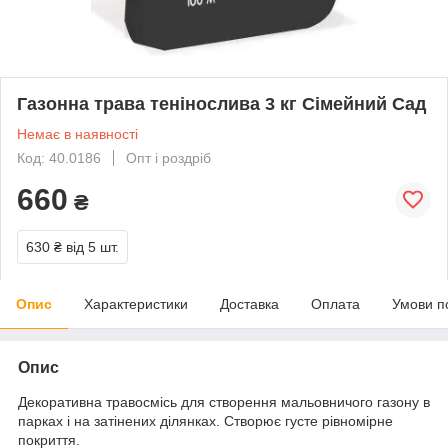
Газонна трава тенінослива 3 кг Сімейний Сад
Немає в наявності
Код: 40.0186
Опт і роздріб
660
₴
630 ₴
від 5 шт.
Опис
Характеристики
Доставка
Оплата
Умови п
Опис
Декоративна травосмісь для створення мальовничого газону в
парках і на затінених ділянках. Створює густе рівномірне
покриття.