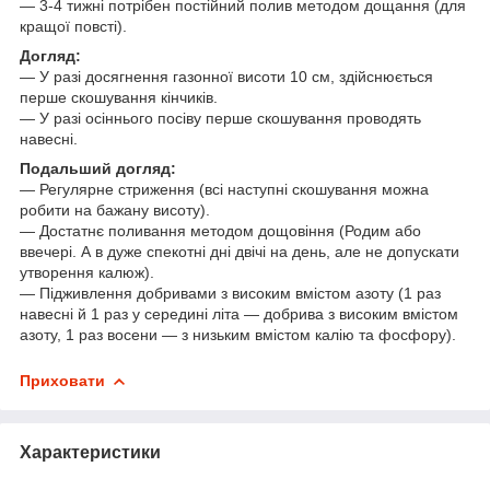
— 3-4 тижні потрібен постійний полив методом дощання (для
кращої повсті).
Догляд:
— У разі досягнення газонної висоти 10 см, здійснюється
перше скошування кінчиків.
— У разі осіннього посіву перше скошування проводять
навесні.
Подальший догляд:
— Регулярне стриження (всі наступні скошування можна
робити на бажану висоту).
— Достатнє поливання методом дощовіння (Родим або
ввечері. А в дуже спекотні дні двічі на день, але не допускати
утворення калюж).
— Підживлення добривами з високим вмістом азоту (1 раз
навесні й 1 раз у середині літа — добрива з високим вмістом
азоту, 1 раз восени — з низьким вмістом калію та фосфору).
Приховати
Характеристики