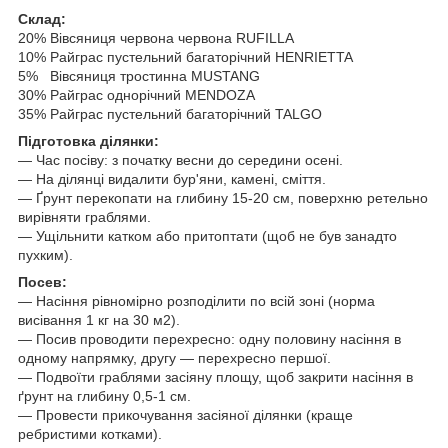
Склад:
20% Вівсяниця червона червона RUFILLA
10% Райграс пустельний багаторічний HENRIETTA
5% Вівсяниця тростинна MUSTANG
30% Райграс однорічний MENDOZA
35% Райграс пустельний багаторічний TALGO
Підготовка ділянки:
— Час посіву: з початку весни до середини осені.
— На ділянці видалити бур'яни, камені, сміття.
— Ґрунт перекопати на глибину 15-20 см, поверхню ретельно
вирівняти граблями.
— Ущільнити катком або притоптати (щоб не був занадто
пухким).
Посев:
— Насіння рівномірно розподілити по всій зоні (норма
висівання 1 кг на 30 м2).
— Посив проводити перехресно: одну половину насіння в
одному напрямку, другу — перехресно першої.
— Подвоїти граблями засіяну площу, щоб закрити насіння в
ґрунт на глибину 0,5-1 см.
— Провести прикочування засіяної ділянки (краще
ребристими котками).