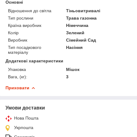
Основні
Відношення до світла
Тіньовитривалі
Тип рослини
Трава газонна
Країна виробник
Німеччина
Колір
Зелений
Виробник
Сімейний Сад
Тип посадкового
Насіння
матеріалу
Додаткові характеристики
Упаковка
Мішок
Вага, (кг):
3
Приховати
Умови доставки
Нова Пошта
Укрпошта
Самовивіз