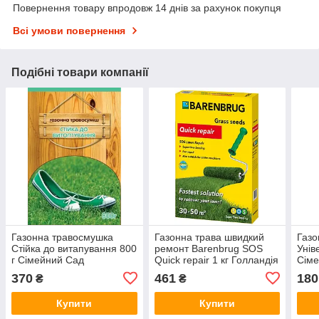
Повернення товару впродовж 14 днів за рахунок покупця
Всі умови повернення
Подібні товари компанії
Газонна травосмушка
Газонна трава швидкий
Газо
Стійка до витапування 800
ремонт Barenbrug SOS
Унів
г Сімейний Сад
Quick repair 1 кг Голландія
Сім
370
461
180
₴
₴
Купити
Купити