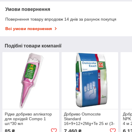
Умови повернення
Повернення товару впродовж 14 днів за рахунок покупця
Всі умови повернення
Подібні товари компанії
Рідке добриво аплікатор
Добриво Osmocote
Добр
для орхідей Compo 1
Standard
NPK
шт.*30 мл
16+9+12+2Mg+Te 25 кг (3-
4 м 
4 міс) Голландія
85
7 460
6 1
₴
₴