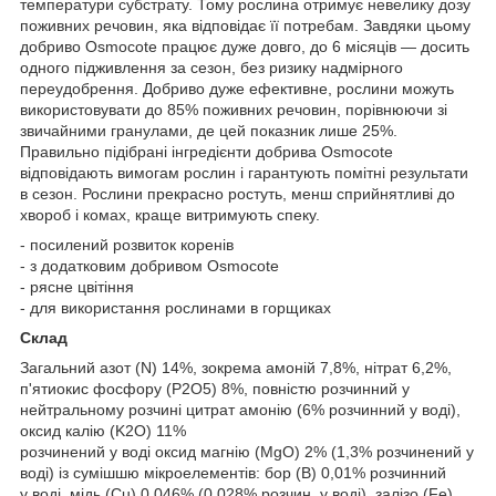
температури субстрату. Тому рослина отримує невелику дозу
поживних речовин, яка відповідає її потребам. Завдяки цьому
добриво Osmocote працює дуже довго, до 6 місяців — досить
одного підживлення за сезон, без ризику надмірного
переудобрення. Добриво дуже ефективне, рослини можуть
використовувати до 85% поживних речовин, порівнюючи зі
звичайними гранулами, де цей показник лише 25%.
Правильно підібрані інгредієнти добрива Osmocote
відповідають вимогам рослин і гарантують помітні результати
в сезон. Рослини прекрасно ростуть, менш сприйнятливі до
хвороб і комах, краще витримують спеку.
- посилений розвиток коренів
- з додатковим добривом Osmocote
- рясне цвітіння
- для використання рослинами в горщиках
Склад
Загальний азот (N) 14%, зокрема амоній 7,8%, нітрат 6,2%,
п'ятиокис фосфору (P2O5) 8%, повністю розчинний у
нейтральному розчині цитрат амонію (6% розчинний у воді),
оксид калію (K2O) 11%
розчинений у воді оксид магнію (MgO) 2% (1,3% розчинений у
воді) із сумішшю мікроелементів: бор (B) 0,01% розчинний
у воді, мідь (Cu) 0,046% (0,028% розчин. у воді), залізо (Fe)