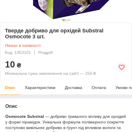
Тверде добриво для орхідей Substral
Osmocote 3 шт.
Немає в наявності
Код: 1353101
Роздріб
10
₴
Мінімальна сума замовлення на сайті — 250 ₴
Опис
Характеристики
Доставка
Оплата
Умови п
Опис
Osmocote Substral
— добриво тривалого впливу для орхідей
у формі пірамідок. Унікальна формула полімерного покриття
поступово вивільняє добриво в ґрунт під впливом вологи та