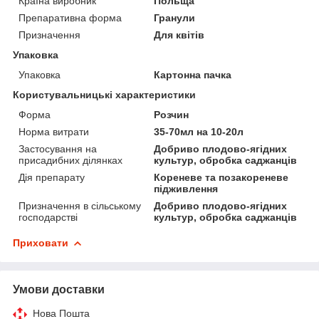
Країна виробник
Польща
Препаративна форма
Гранули
Призначення
Для квітів
Упаковка
Упаковка
Картонна пачка
Користувальницькі характеристики
Форма
Розчин
Норма витрати
35-70мл на 10-20л
Застосування на
Добриво плодово-ягідних
присадибних ділянках
культур, обробка саджанців
Дія препарату
Кореневе та позакореневе
підживлення
Призначення в сільському
Добриво плодово-ягідних
господарстві
культур, обробка саджанців
Приховати
Умови доставки
Нова Пошта