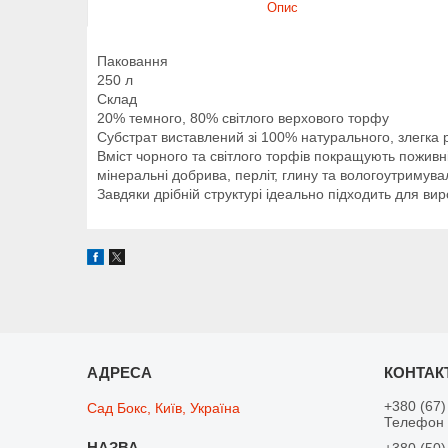
Опис
Паковання
250 л
Склад
20% темного, 80% світлого верхового торфу
Субстрат виставлений зі 100% натурального, злегка 
Вміст чорного та світлого торфів покращують поживні
мінеральні добрива, перліт, глину та вологоутримуваль
Завдяки дрібній структурі ідеально підходить для вир
+380 (67)
Сад Бокс, Київ, Україна
Телефон 
+380 (50)