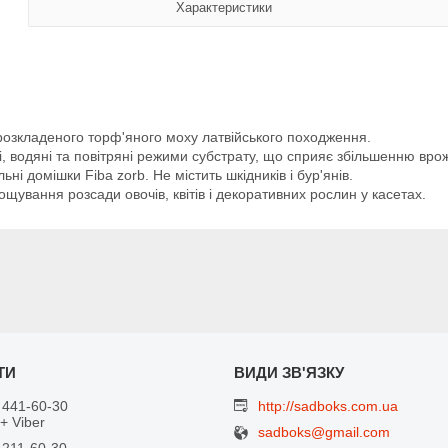
Характеристики
розкладеного торф'яного моху латвійського походження.
, водяні та повітряні режими субстрату, що сприяє збільшенню врож
ні домішки Fiba zorb. Не містить шкідників і бур'янів.
ощування розсади овочів, квітів і декоративних рослин у касетах.
 441-60-30
http://sadboks.com.ua
+ Viber
sadboks@gmail.com
 211-60-30