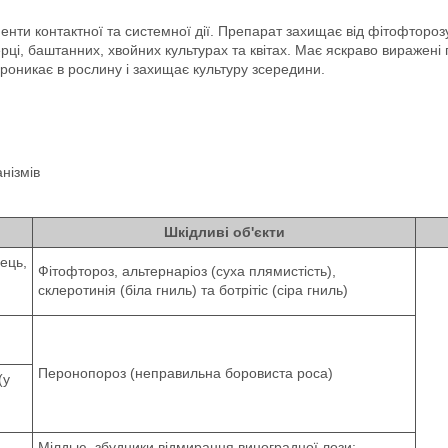
енти контактної та системної дії. Препарат захищає від фітофторозу
рці, баштанних, хвойних культурах та квітах. Має яскраво виражені 
проникає в рослину і захищає культуру зсередини.
нізмів
Шкідливі об'єкти
ець,
Фітофтороз, альтернаріоз (суха плямистість),
склеротинія (біла гниль) та ботрітіс (сіра гниль)
Перонопороз (неправильна боровиста роса)
(у
Мілдью, збудники відмирання виноградної лози: