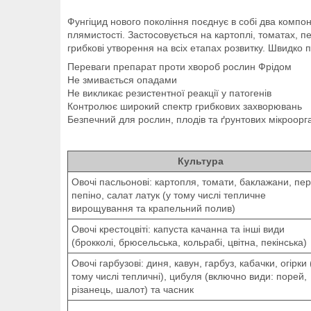
Фунгіцид нового покоління поєднує в собі два компон
плямистості. Застосовується на картоплі, томатах, пе
грибкові утворення на всіх етапах розвитку. Швидко 
Переваги препарат проти хвороб рослин Фрідом
Не змивається опадами
Не викликає резистентної реакції у патогенів
Контролює широкий спектр грибкових захворювань
Безпечний для рослин, плодів та ґрунтових мікроорга
Культура
Овочі пасльонові: картопля, томати, баклажани, пер
пепіно, салат латук (у тому числі тепличне
вирощування та крапельний полив)
Овочі крестоцвіті: капуста качанна та інші види
(брокколі, брюсельська, кольрабі, цвітна, пекінська)
Овочі гарбузові: диня, кавун, гарбуз, кабачки, огірки 
тому числі тепличні), цибуля (включно види: порей,
різанець, шалот) та часник