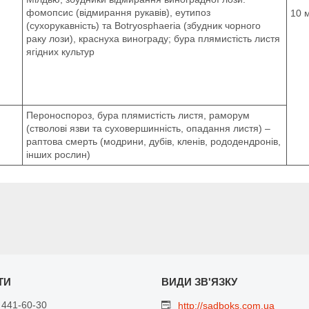
фомопсис (відмирання рукавів), еутипоз
10 м
(сухорукавність) та Botryosphaeria (збудник чорного
раку лози), краснуха винограду; бура плямистість листя
ягідних культур
Пероноспороз, бура плямистість листя, раморум
(стволові язви та суховершинність, опадання листя) –
раптова смерть (модрини, дубів, кленів, рододендронів,
інших рослин)
 441-60-30
http://sadboks.com.ua