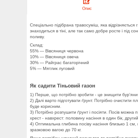
Опис
Спеціально підібрана травосуміш, яка відрізняється
знаходиться в тіні, але так само добре росте і під со
поливу.
Склад:
55% — Вівсяниця червона
10% — Вівсяниця овеча
30% — Райграс багаторічний
5% — Мятлик луговий
Як садити Тіньовий газон
1) Перше, що потрібно зробити - це знищити бур'яни.
2) Далі варто підготувати ґрунт. Потрібно очистити 
буде корисним.
3) Потрібно розпушити ґрунт і посіяти. Посів можна 
хрест - навхрест: половину насіння в один бік, други
4) Оптимальна глибина посіву насіння близько 1 см, 
зразковою вагою до 70 кг.