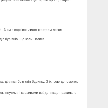
му регулярний полив - це перше про що варто
- 3 см з верхівок листя (гострим лезом
ів бур'янів, що залишилися.
х, ділянки біля стін будинку. З їхньою допомогою
 доглянутими і красивими вийде, якщо правильно