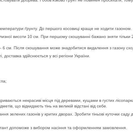
истовувати добрива. І обов'язково ґрунт не повинен просихати, то
температури ґрунту. До першого косовиці краще не ходити газоном.
изної висоти 10 см. При першому скошуванні бажано зняти тільки 2 
 6 см. Після скошування може знадобитися видалення з газону сход
, доставка здійснюється у всі регіони України.
тла;
криваються некрасиві місця під деревами, кущами в густих лісопарка
етів, що відкидають тінь на великій відстані від себе.
ння зелених газонів у критих дворах. Зробити тіньові куточки саду
ьтант допоможе з вибором насіння та оформленням замовлення.