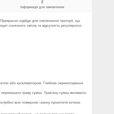
Інформація для замовлення
 Прекрасно підійде для озеленення триторії, що
фіцит сонячного світла та відсутність регулярного
|лопатою або культиватором. Глибоке перекопування
о перемішати траву суміш. Трав'яну суміш висівають
у потрібно всю поверхню газону прокотити коткою