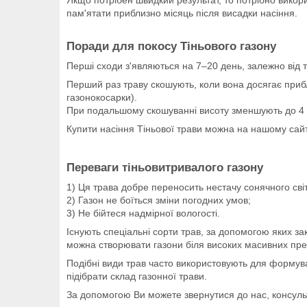
Якщо потрібен швидкий результат, то потрібно викор
пам'ятати приблизно місяць після висадки насіння.
Поради для покосу Тіньового газону
Перші сходи з'являються на 7–20 день, залежно від 
Перший раз траву скошують, коли вона досягає прибл
газонокосарки).
При подальшому скошуванні висоту зменшують до 4 -
Купити насіння Тіньової трави можна на нашому сайті
Переваги тіньовитривалого газону
1) Ця трава добре переносить нестачу сонячного сві
2) Газон не боїться зміни погодних умов;
3) Не бійтеся надмірної вологості.
Існують спеціальні сорти трав, за допомогою яких за
можна створювати газони біля високих масивних предм
Подібні види трав часто використовують для формува
підібрати склад газонної трави.
За допомогою Ви можете звернутися до нас, консул