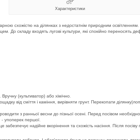
Характеристики
 гарною схожістю на ділянках з недостатнім природним освітленням.
нцем. До складу входять лугові культури, які спокійно переносять де
 Вручну (культиватор) або хімічно.
площадку від сміття і каміння, вирівняти грунт. Перекопати ділянку
проводити з ранньої весни до пізньої осені. Перед посівом необхідн
й - упоперек першої.
це забезпечує надійне вкорінення та схожість насіння. Після посів