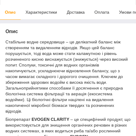
Опис
Характеристики
Доставка
Оплата
Умови п
Опис
Стабільне водне середовище – це делікатний баланс між
створенням та видаленням відходів. Якщо цей баланс
порушується, тоді вода може стати каламутною і рівень
розчиненого кисню виснажується (знижується) через високий
попит. Сполуки, токсичні для водних організмів
накопичуються, ускладнюючи відновлення балансу, що з
часом вимагає складного і дорогого очищення. Ключем до
збереження здорових водойм є висока якість води.
Загальноприйнятими способами її досягнення є природна
біологічна система фільтрації та аерація (екосистема
водойми). Ці біологічні фільтри націлені на видалення
накопиченої мікробної біомаси твердих та розчинених
відходів.
Біопрепарат
EVOGEN СLARITY
– це специфічний продукт, що
використовується для знищення органічних речовин в різних
водних системах, в яких водиться риба та/або рослинний