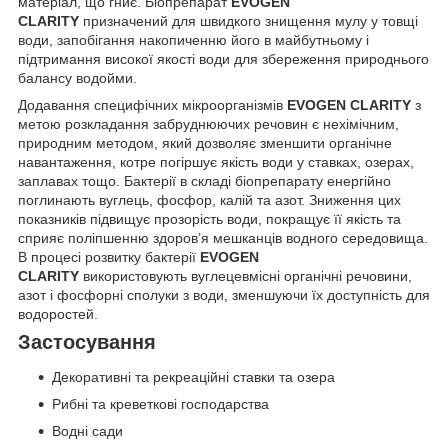
матеріал, що гниє. Біопрепарат
EVOGEN
СLARITY
призначений для швидкого знищення мулу у товщі
води, запобігання накопиченню його в майбутньому і
підтримання високої якості води для збереження природнього
балансу водойми.
Додавання специфічних мікроорганізмів
EVOGEN СLARITY
з
метою розкладання забруднюючих речовин є нехімічним,
природним методом, який дозволяє зменшити органічне
навантаження, котре погіршує якість води у ставках, озерах,
заплавах тощо. Бактерії в складі біопрепарату енергійно
поглинають вуглець, фосфор, калій та азот. Зниження цих
показників підвищує прозорість води, покращує її якість та
сприяє поліпшенню здоров’я мешканців водного середовища.
В процесі розвитку бактерії
EVOGEN
СLARITY
використовують вуглецевмісні органічні речовини,
азот і фосфорні сполуки з води, зменшуючи їх доступність для
водоростей.
Застосування
Декоративні та рекреаційні ставки та озера
Рибні та креветкові господарства
Водні сади