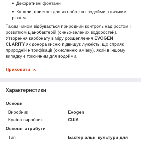
Декоративні фонтани
Канали, пристані для яхт або інші водойми з низьким
рівнем
Таким чином відбувається природний контроль над ростом і
розвитком ціанобактерій (синьо-зелених водоростей).
Утворення карбонату в міру розщеплення
EVOGEN
СLARITY
як донора кисню підвищує лужність, що сприяє
природній нітрифікації (окисленню аміаку), який в іншому
випадку є токсичним для водойми.
Приховати
Характеристики
Основні
Виробник
Evogen
Країна виробник
США
Основні атрибути
Тип
Бактеріальні культури для