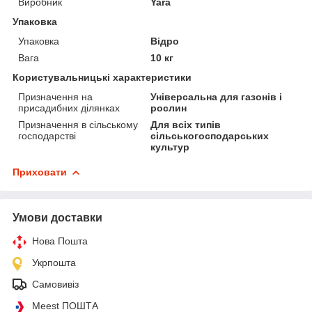
Виробник
Yara
Упаковка
Упаковка
Відро
Вага
10 кг
Користувальницькі характеристики
Призначення на
Універсальна для газонів і
присадибних ділянках
рослин
Призначення в сільському
Для всіх типів
господарстві
сільськогосподарських
культур
Приховати
Умови доставки
Нова Пошта
Укрпошта
Самовивіз
Meest ПОШТА