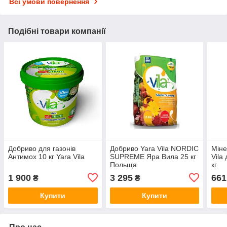
Всі умови повернення
Подібні товари компанії
Добриво для газонів
Добриво Yara Vila NORDIC
Міне
Антимох 10 кг Yara Vila
SUPREME Яра Вила 25 кг
Vila
Польща
кг
1 900
3 295
661
₴
₴
Купити
Купити