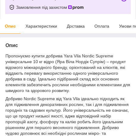
Замовлення під захистом
Опис
Характеристики
Доставка
Оплата
Умови п
Опис
Пропонуємо купити добрива Yara Vila Nordic Supreme
універсальне 10 кг відро (Яра Віла Нордік Супрім) – продукт
відомого міжнародного бренду, орієнтований на клієнтів, які
віддають перевагу використанню одного універсального
добрива в саду. Ідеально підібраний склад всіх основних
елементів забезпечить рослини необхідними елементами для
швидкого та здорового розвитку.
Добриво Nordic Supreme від Yara Vila ідеально підходить як
для підживлення декоративних рослин, так і для підживлення
городніх та садових культур. Його універсальність не означає,
що це продукт низької якості, адже відповідний набір
пропорцій азоту, фосфору та калію робить його ідеальним
рішенням для першого весняного підживлення. Добриво
чудово доповнює всі необхідні рослинам мікро- та