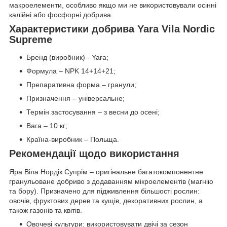
макроелементи, особливо якщо ми не використовували осінні
калійні або фосфорні добрива.
Характеристики добрива Yara Vila Nordic
Supreme
Бренд (виробник) - Yara;
Формула – NPK 14+14+21;
Препаративна форма – гранули;
Призначення – універсальне;
Термін застосування – з весни до осені;
Вага – 10 кг;
Країна-виробник – Польща.
Рекомендації щодо використання
Яра Віла Нордік Супрім – оригінальне багатокомпонентне
гранульоване добриво з додаванням мікроелементів (магнію
та бору). Призначено для підживлення більшості рослин:
овочів, фруктових дерев та кущів, декоративних рослин, а
також газонів та квітів.
Овочеві культури: використовувати двічі за сезон