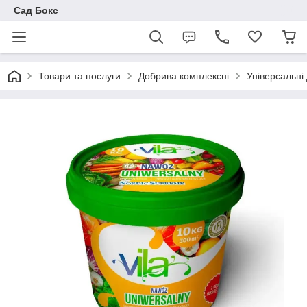
Сад Бокс
Товари та послуги
Добрива комплексні
Універсальні