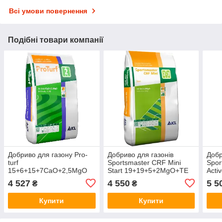
Всі умови повернення
Подібні товари компанії
Добриво для газону Pro-
Добриво для газонів
Добр
turf
Sportsmaster CRF Mini
Spor
15+6+15+7CaO+2,5MgO
Start 19+19+5+2MgO+TE
Acti
ICL 25 кг
ICL 25 кг
15+
4 527
4 550
5 5
₴
₴
ICL 
Купити
Купити