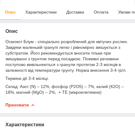
Опис
Характеристики
Доставка
Оплата
Умови п
Опис
Осмокот Блум - спеціально розроблений для квітучих рослин.
Завдяки маленькій гранулі легко і рівномірно змішується з
субстратом. Його рекомендується вносити тільки при
змішуванні з грунтом перед посадкою. Поживні речовини
поступово вивільняються з гранули протягом 2-3 місяців в
залежності від температури грунту. Норма внесення 3-4 гр/л.
Терміни дії 3-4 місяці.
Склад: Азот (N) – 12%, фосфор (P2О5) – 7%, калий (К2О) –
18%, магний (MgO) – 2%, + TE (мікроелетемни)
Приховати
Характеристики