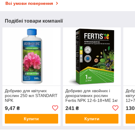
Всі умови повернення
Подібні товари компанії
Добриво для квітучих
Добриво для хвойних і
Добр
рослин 250 мл STANDART
декоративних рослин
квіт
NPK
Fertis NPK 12-6-18+МЕ 1кг
12+7
9,47
241
130
₴
₴
Купити
Купити