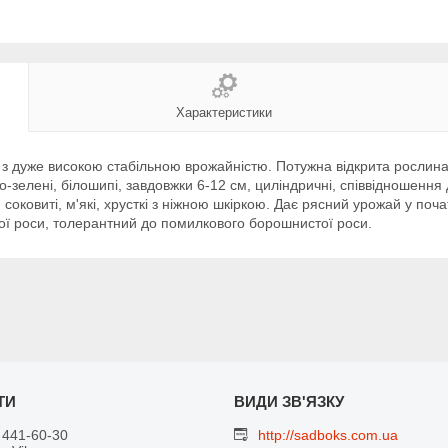
Характеристики
я з дуже високою стабільною врожайністю. Потужна відкрита росли
ло-зелені, білошипі, завдовжки 6-12 см, циліндричні, співвідношення
соковиті, м'які, хрусткі з ніжною шкіркою. Дає рясний урожай у поч
тої роси, толерантний до помилкового борошнистої роси.
 441-60-30
http://sadboks.com.ua