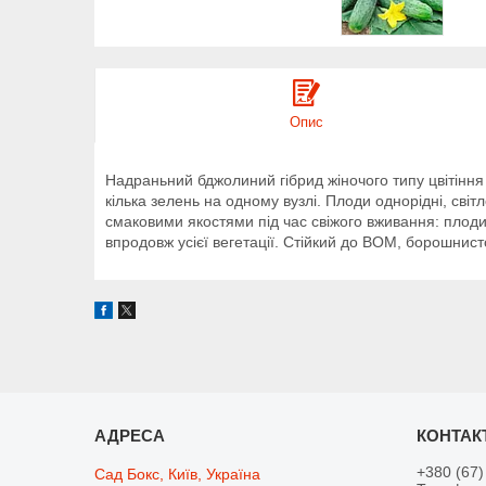
Опис
Надраньний бджолиний гібрид жіночого типу цвітінн
кілька зелень на одному вузлі. Плоди однорідні, світ
смаковими якостями під час свіжого вживання: плоди 
впродовж усієї вегетації. Стійкий до ВОМ, борошнис
+380 (67)
Сад Бокс, Київ, Україна