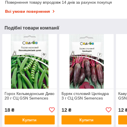
Повернення товару впродовж 14 днів за рахунок покупця
Всі умови повернення
Подібні товари компанії
Горох Кельведонське Диво
Буряк столовий Циліндра
Каву
20 г СЦ GSN Semences
3 г СЦ GSN Semences
GSN
18
12
12
₴
₴
Купити
Купити