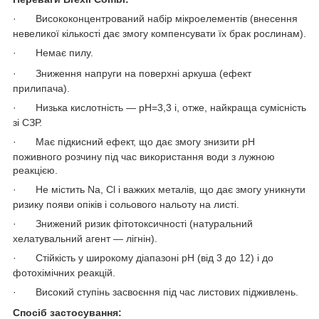
·
Висококонцентрований набір мікроелементів (внесення
невеликої кількості дає змогу компенсувати їх брак рослинам).
·
Немає пилу.
·
Зниження напруги на поверхні аркуша (ефект
прилипача).
·
Низька кислотність — рН=3,3 і, отже, найкраща сумісність
зі СЗР.
·
Має підкисний ефект, що дає змогу знизити pH
поживного розчину під час використання води з лужною
реакцією.
·
Не містить Na, Cl і важких металів, що дає змогу уникнути
ризику появи опіків і сольового нальоту на листі.
·
Знижений ризик фітотоксичності (натуральний
хелатувальний агент — лігнін).
·
Стійкість у широкому діапазоні pH (від 3 до 12) і до
фотохімічних реакцій.
·
Високий ступінь засвоєння під час листових підживлень.
Спосіб застосування: