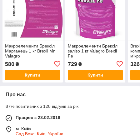
Макроелементи Брексіл
Макроелементи Брексіл
Brex
Марганець 1 кг Brexil Mn
залізо 1 кг Valagro Brexil
комп
Valagro
Fe
мікр
Vala
580
729
326
₴
₴
Купити
Купити
Про нас
87% позитивних з 128 відгуків за рік
Працює з 23.02.2016
м. Київ
Сад Бокс, Київ, Україна