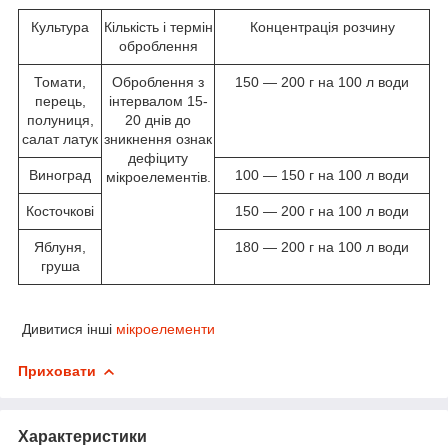
Культура
Кількість і термін
Концентрація розчину
оброблення
Томати,
Оброблення з
150 — 200 г на 100 л води
перець,
інтервалом 15-
полуниця,
20 днів до
салат латук
зникнення ознак
дефіциту
Виноград
100 — 150 г на 100 л води
мікроелементів.
Косточкові
150 — 200 г на 100 л води
Яблуня,
180 — 200 г на 100 л води
груша
Дивитися інші
мікроелементи
Приховати
Характеристики