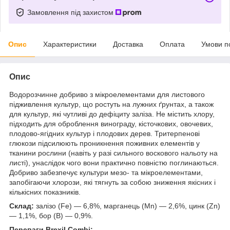
Замовлення під захистом
Опис
Характеристики
Доставка
Оплата
Умови п
Опис
Водорозчинне добриво з мікроелементами для листового
підживлення культур, що ростуть на лужних ґрунтах, а також
для культур, які чутливі до дефіциту заліза. Не містить хлору,
підходить для оброблення винограду, кісточкових, овочевих,
плодово-ягідних культур і плодових дерев. Тритерпенові
глюкози підсилюють проникнення поживних елементів у
тканини рослини (навіть у разі сильного воскового нальоту на
листі), унаслідок чого вони практично повністю поглинаються.
Добриво забезпечує культури мезо- та мікроелементами,
запобігаючи хлорози, які тягнуть за собою зниження якісних і
кількісних показників.
Склад:
залізо (Fe) — 6,8%, марганець (Mn) — 2,6%, цинк (Zn)
— 1,1%, бор (B) — 0,9%.
Переваги Brexil Combi: