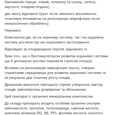
баклажанів, перцю, огірків, полуниці та суниці, салату,
картоплі, плодово-ягідних)
дає змогу відновити ґрунт після чималого виснаження,
позитивно впливаючи на регенерацію мікрофлори після
немататичних оброблень).
Переваги:
Комплексна дія, як на кореневу систему, так і на надземну
частину рослини під час кореневого застосування.
Відповідає за плодородіння ґрунтів, відновлює їх.
Крім того, що є біостимулятором розвитку кореневої системи
ще й допомагає рослині пережити стресові ситуації.
Впливає на регенерацію мікрофлори ґрунту, створює
сприятливе середовище для розвитку кореневої системи та
як результат дає поштовх росту плодів.
Дворазове внесення препарату сприяє утворенню зав'язу
плодів, рівномірному дозріванню та збільшенню.
Цей препарат є органічно мінеральним комплексом.
До складу препарату входять особливі органічні сполуки:
амінокислоти, протеїни, полісахариди, гумінові кислоти,
комплекс вітамінів (В1, В6, РР), фолієва кислота, іноситол.