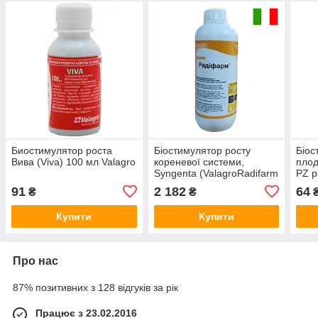
Биостимулятор роста
Біостимулятор росту
Біос
Вива (Viva) 100 мл Valagro
кореневої системи,
плод
Syngenta (ValagroRadifarm
PZ p
( Радіофарм) 1 л Valagro
91
2 182
64
₴
₴
Купити
Купити
Про нас
87% позитивних з 128 відгуків за рік
Працює з 23.02.2016