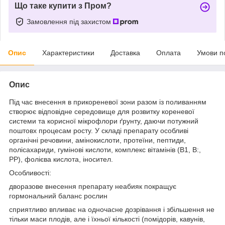
Що таке купити з Пром?
Замовлення під захистом
Опис
Характеристики
Доставка
Оплата
Умови п
Опис
Під час внесення в прикореневої зони разом із поливанням
створює відповідне середовище для розвитку кореневої
системи та корисної мікрофлори ґрунту, даючи потужний
поштовх процесам росту. У складі препарату особливі
органічні речовини, амінокислоти, протеїни, пептиди,
полісахариди, гумінові кислоти, комплекс вітамінів (В1, В:,
PP), фолієва кислота, іносител.
Особливості:
дворазове внесення препарату неабияк покращує
гормональний баланс рослин
сприятливо впливає на одночасне дозрівання і збільшення не
тільки маси плодів, але і їхньої кількості (помідорів, кавунів,