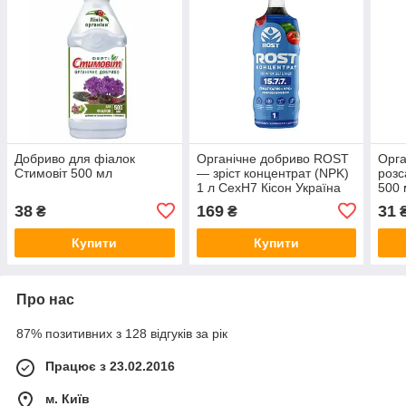
Добриво для фіалок
Органічне добриво ROST
Орга
Стимовіт 500 мл
— зріст концентрат (NPK)
розс
1 л CexH7 Кісон Україна
500 
38
169
31
₴
₴
Купити
Купити
Про нас
87% позитивних з 128 відгуків за рік
Працює з 23.02.2016
м. Київ