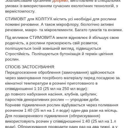
Збалансоване органічне
добриво
, виготовлене в спеціальних
умовах із використанням сучасних екологічних технологій, з
вермістомпосту.
СТИМОВІТ для КОЛІТУХ містить усі необхідні для рослини
поживні речовини. А також мікрофлору, біологічно активні
речовини, макро- та мікроелементи. Багато гуматів та ензими.
Під впливом СТИМОВИТА земля відновлює й збільшує свою
родючість, а рослини прискорюють свій розвиток,
поліпшуються їхній зовнішній вигляд, підвищується
Стростійкість. Поліпшуються бутонізація й термін цвітіння
рослин.
СПОСІБ ЗАСТОСУВАННЯ:
Передпосезонне оброблення (замочування) здійснюється
через замочування посрібного матеріалу перед посадкою за
кімнатної температури в розчині приготованого в
співвідношенні 1:10 (25 мл на 250 мл води):
до повного набухання насіння, клубнів, цибулин;
паростків декоративних рослин — упродовж доби.
Корневе підживлення рослин відбувається через поливання
розчином 1:40 (25 мл на 1 л води) один-два рази на місяць.
Для позакореневого підживлення (обприскування)
використовують розчин у співвідношенні 1:40 (25 мл на 1 л
води). Обприскування проводити один раз на два тижні, а у