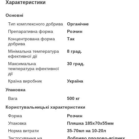
Характеристики
Основні
Тип комплексного добрива
Органічне
Препаративна форма
Розчин
Концентрована форма
Так
добрива
Мінімальна температура
8 град.
ефективної дії
Максимальна
30 град.
температура ефективної
дії
Країна виробник
Україна
Упаковка
Вага
500 кг
Користувальницькі характеристики
Форма
Розчин
Упаковка
Пляшка 185х70х55мм
Норма витрати
35-70мл на 10-20л
Застосування на
Добриво плодово-ягідних