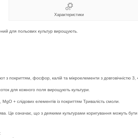
Характеристики
ний для польових культур вирощують.
от з покриттям, фосфор, калій та мікроелементи з довговічністю 3, 4
ідсоток для кожного поля вирощують культури.
 K, MgO + слідових елементів із покриттям Тривалість смоли.
ива. Це означає, що з деякими культурами коригування можуть бути
: