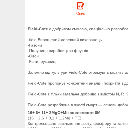
Опис
Field-Cote
є добривом смолою, спеціально розробле
-field Вирощений деревний вихованець
-Газони
-Полуниця виробництво фруктів
-Овочі
-Квіти, рукавиці
Залежно від культури Field-Cote отримують містить аз
Field-Cote пропонує конкретний аналіз і покриття в
Field-Cote є тільки загальне добриво з вмістом N, P,
Field-Cote розроблена в якості смарт — основи добр
16+ 6+ 11+ 2MgO+Мікроелементи 6M
(16 + 2,6 + 9,1 + 1,2Mg + TE)
Контрольоване вивільнення азоту, фосфору та калію