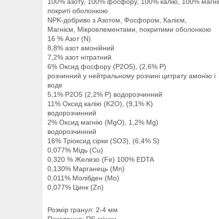
100% азоту, 100% фосфору, 100% калію, 100% магні
покриті оболонкою
NPK-добриво з Азотом, Фосфором, Калієм,
Магнієм, Мікроелементами, покритими оболонкою
16 % Азот (N)
8,8% азот амонійний
7,2% азот нітратний
6% Оксид фосфору (P2O5), (2,6% P)
розчинний у нейтральному розчині цитрату амонію і
воде
5,1% P2O5 (2,2% P) водорозчинний
11% Оксид калію (K2O), (9,1% K)
водорозчинний
2% Оксид магнію (MgO), 1,2% Mg)
водорозчинний
16% Тріоксид сірки (SO3), (6,4% S)
0,077% Мідь (Cu)
0,320 % Железо (Fe) 100% EDTA
0,130% Марганець (Mn)
0,011% Молібден (Mo)
0,077% Цинк (Zn)
Розмір гранул: 2-4 мм