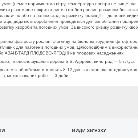
мов (немає поривчастого вітру, температура повітря не вище ніж +25 
ечити рівномірне покриття листя і стебел рослин розчином без стік
ілактично або на ранніх стадіях розвитку інфекції — до появи вид
гетації, додаткові оброблення проводяться для запобігання пошире
озвитку хвороби та погодних умов. За високого ризику розвитку хво
анніх фаз росту рослин. З огляду на біологію збудників фітофтороз
ятливих для патогенів погодних умов. Цілісоподібним є використан
бо АВАНУГАРД ПЛОДОВО-ЯГОДНІ на плодових насадженнях
рево, плодозношувальні дерева 5-6 л/дерево, виноград — 5 л/куст.
рвал між обробками становить 8-12 днів залежно від погодних умов
ів, механізованих робіт — 3 доби.