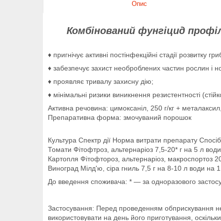
Опис
Комбінований фунгіцид профіла
♦ пригнічує активні постінфекційні стадії розвитку гри
♦ забезпечує захист необроблених частин рослин і н
♦ проявляє тривалу захисну дію;
♦ мінімальні ризики виникнення резистентності (стійко
Активна речовина: цимоксаніл, 250 г/кг + металаксил, 
Препаративна форма: змочуваний порошок
Культура Спектр дії Норма витрати препарату Спосіб
Томати Фітофтроз, альтернаріоз 7,5-20* г на 5 л вод
Картопля Фітофтороз, альтернаріоз, макроспортоз 2
Виноград Мілд'ю, сіра гниль 7,5 г на 8-10 л води на 1
До введення споживача: * — за одноразового застос
Застосування: Перед проведенням обприскування необ
використовувати на день його приготування, оскільки