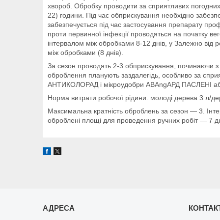
хвороб. Обробку проводити за сприятливих погодних у
22) години. Під час обприскування необхідно забезп
забезпечується під час застосування препарату проф
проти первинної інфекції проводяться на початку ве
інтервалом між обробками 8-12 днів, у Залежно від р
між обробками (8 днів).
За сезон проводять 2-3 обприскування, починаючи з р
оброблення планують заздалегідь, особливо за спри
АНТИКОЛОРАД і мікроудобри АВАngАРД ПАСЛЕНІ а
Норма витрати робочої рідини: молоді дерева 3 л/де
Максимальна кратність оброблень за сезон — 3. Інте
оброблені площі для проведення ручних робіт — 7 дн