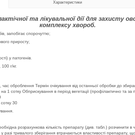
Характеристики
ктічної та лікувальної дії для захисту ов
комплексу хвороб.
бів, запобігає спорочуттю;
ового приросту;
сті) у патогенів.
100 г/кг.
, час оброблення Термін очікування від останньої обробки до збир
и на 1 сотку Обприскування в період вегетації (профілактично та за
0
 сотку 30
ування.
хідна розрахункова кількість препарату (див. табл.) розчинити в ч
 у разі тривалого зберігання втрачаються властивості препарату, щ