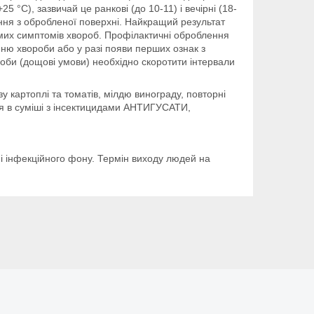
°C), зазвичай це ранкові (до 10-11) і вечірні (18-
ання з обробленої поверхні. Найкращий результат
имих симптомів хвороб. Профілактичні оброблення
нню хвороби або у разі появи перших ознак з
роби (дощові умови) необхідно скоротити інтервали
у картоплі та томатів, мілдю винограду, повторні
ня в суміші з інсектицидами АНТИГУСАТИ,
 і інфекційного фону. Термін виходу людей на