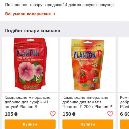
Повернення товару впродовж 14 днів за рахунок покупця
Всі умови повернення
Подібні товари компанії
Комплексне мінеральне
Комплексне мінеральне
Комп
добриво для сурфіній і
добриво для томатів
добр
петуній Planton S
Плантон П 200 г Planton P
Plan
(Плантон C), 200 г
кг
165
150
6 6
₴
₴
Купити
Купити