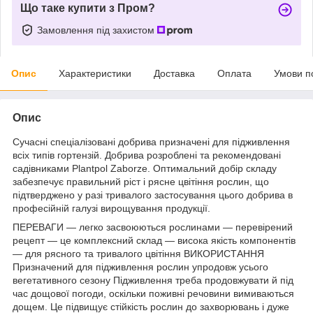
Що таке купити з Пром?
Замовлення під захистом
Опис
Характеристики
Доставка
Оплата
Умови п
Опис
Сучасні спеціалізовані добрива призначені для підживлення
всіх типів гортензій. Добрива розроблені та рекомендовані
садівниками Plantpol Zaborze. Оптимальний добір складу
забезпечує правильний ріст і рясне цвітіння рослин, що
підтверджено у разі тривалого застосування цього добрива в
професійній галузі вирощування продукції.
ПЕРЕВАГИ — легко засвоюються рослинами — перевірений
рецепт — це комплексний склад — висока якість компонентів
— для рясного та тривалого цвітіння ВИКОРИСТАННЯ
Призначений для підживлення рослин упродовж усього
вегетативного сезону Підживлення треба продовжувати й під
час дощової погоди, оскільки поживні речовини вимиваються
дощем. Це підвищує стійкість рослин до захворювань і дуже