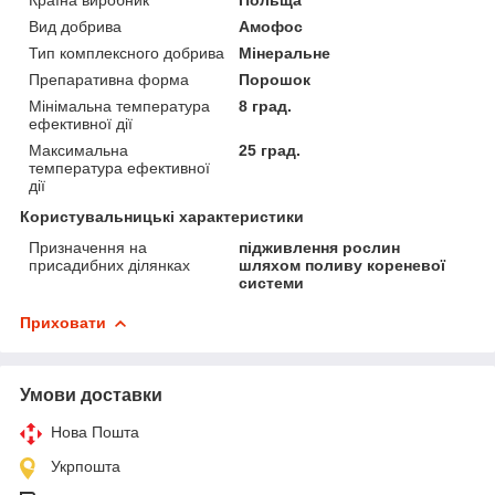
Вид добрива
Амофос
Тип комплексного добрива
Мінеральне
Препаративна форма
Порошок
Мінімальна температура
8 град.
ефективної дії
Максимальна
25 град.
температура ефективної
дії
Користувальницькі характеристики
Призначення на
підживлення рослин
присадибних ділянках
шляхом поливу кореневої
системи
Приховати
Умови доставки
Нова Пошта
Укрпошта