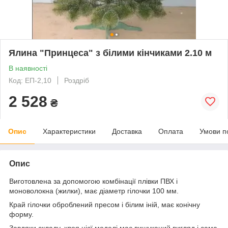
Ялина "Принцеса" з білими кінчиками 2.10 м
В наявності
Код: EП-2,10
Роздріб
2 528
₴
Опис
Характеристики
Доставка
Оплата
Умови п
Опис
Виготовлена за допомогою комбінації плівки ПВХ і
моноволокна (жилки), має діаметр гілочки 100 мм.
Край гілочки оброблений пресом і білим іній, має конічну
форму.
Завдяки складу, хвоя цієї моделі має вишуканий вигляд і сама