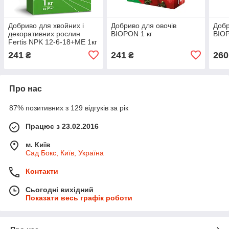
Добриво для хвойних і
Добриво для овочів
Добр
декоративних рослин
BIOPON 1 кг
BIOP
Fertis NPK 12-6-18+МЕ 1кг
241
241
260
₴
₴
Про нас
87% позитивних з 129 відгуків за рік
Працює з 23.02.2016
м. Київ
Сад Бокс, Київ, Україна
Контакти
Сьогодні вихідний
Показати весь графік роботи