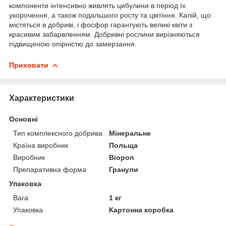
компоненти інтенсивно живлять цибулини в період їх
укорочення, а також подальшого росту та цвітіння. Калій, що
містяться в добриві, і фосфор гарантують великі квіти з
красивим забарвленням. Добривні рослини вирізняються
підвищеною опірністю до замерзання.
Приховати
Характеристики
Основні
Тип комплексного добрива
Мінеральне
Країна виробник
Польща
Виробник
Biopon
Препаративна форма
Гранули
Упаковка
Вага
1 кг
Упаковка
Картонна коробка