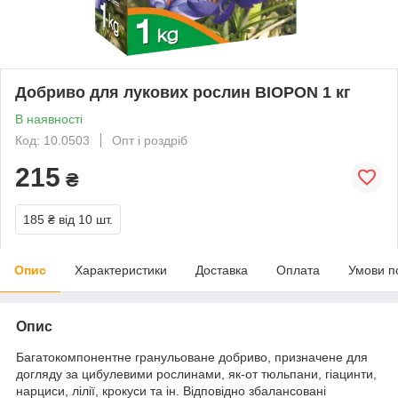
Добриво для лукових рослин BIOPON 1 кг
В наявності
Код: 10.0503
Опт і роздріб
215
₴
185 ₴
від 10 шт.
Опис
Характеристики
Доставка
Оплата
Умови п
Опис
Багатокомпонентне гранульоване добриво, призначене для
догляду за цибулевими рослинами, як-от тюльпани, гіацинти,
нарциси, лілії, крокуси та ін. Відповідно збалансовані