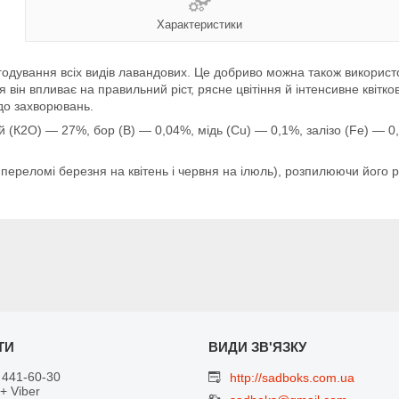
Характеристики
одування всіх видів лавандових. Це добриво можна також використ
 він впливає на правильний ріст, рясне цвітіння й інтенсивне квіт
 до захворювань.
 (К2О) — 27%, бор (В) — 0,04%, мідь (Сu) — 0,1%, залізо (Fe) — 
а переломі березня на квітень і червня на ілюль), розпилюючи його р
 441-60-30
http://sadboks.com.ua
+ Viber