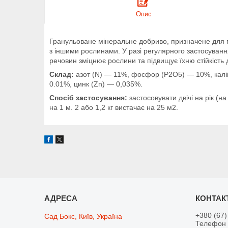
Опис
Гранульоване мінеральне добриво, призначене для г
з іншими рослинами. У разі регулярного застосування
речовин зміцнює рослини та підвищує їхню стійкість
Склад:
азот (N) — 11%, фосфор (P2O5) — 10%, калій
0.01%, цинк (Zn) — 0,035%.
Спосіб застосування:
застосовувати двічі на рік (н
на 1 м. 2 або 1,2 кг вистачає на 25 м2.
+380 (67)
Сад Бокс, Київ, Україна
Телефон 