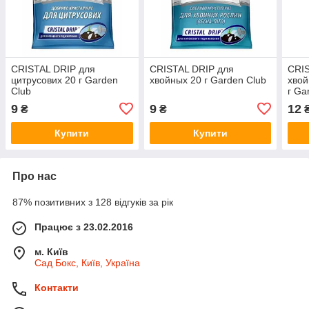
CRISTAL DRIP для
CRISTAL DRIP для
CRI
цитрусових 20 г Garden
хвойных 20 г Garden Club
хвой
Club
г Ga
9
9
12
₴
₴
Купити
Купити
Про нас
87% позитивних з 128 відгуків за рік
Працює з 23.02.2016
м. Київ
Сад Бокс, Київ, Україна
Контакти