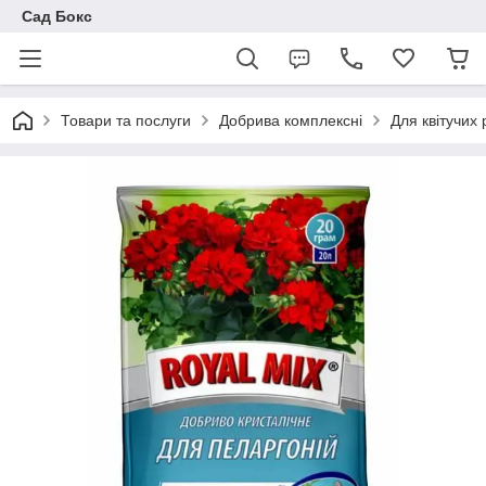
Сад Бокс
Товари та послуги
Добрива комплексні
Для квітучих