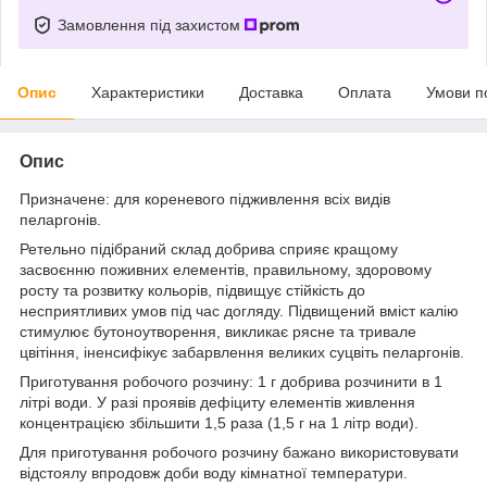
Замовлення під захистом
Опис
Характеристики
Доставка
Оплата
Умови п
Опис
Призначене: для кореневого підживлення всіх видів
пеларгонів.
Ретельно підібраний склад добрива сприяє кращому
засвоєнню поживних елементів, правильному, здоровому
росту та розвитку кольорів, підвищує стійкість до
несприятливих умов під час догляду. Підвищений вміст калію
стимулює бутоноутворення, викликає рясне та тривале
цвітіння, іненсифікує забарвлення великих суцвіть пеларгонів.
Приготування робочого розчину: 1 г добрива розчинити в 1
літрі води. У разі проявів дефіциту елементів живлення
концентрацією збільшити 1,5 раза (1,5 г на 1 літр води).
Для приготування робочого розчину бажано використовувати
відстоялу впродовж доби воду кімнатної температури.