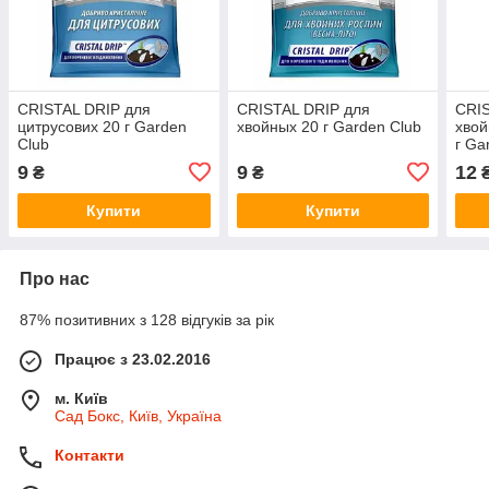
CRISTAL DRIP для
CRISTAL DRIP для
CRI
цитрусових 20 г Garden
хвойных 20 г Garden Club
хвой
Club
г Ga
9
9
12
₴
₴
Купити
Купити
Про нас
87% позитивних з 128 відгуків за рік
Працює з 23.02.2016
м. Київ
Сад Бокс, Київ, Україна
Контакти