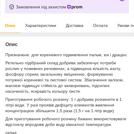
Замовлення під захистом
Опис
Характеристики
Доставка
Оплата
Умови п
Опис
Призначене: для кореневого підживлення пальм, юк і драцен.
Ретельно підібраний склад добрива забезпечує потреби
рослин у поживних речовинах, а підвищена кількість азоту,
фосфору сприяє загальному зміцненню, формуванню
потужної кореневої та листової систем. Збагачення залізом,
магнієм підвищує стійкість до захворювань, підсилює
насиченість, яскравість кольору листя.
Приготування робочого розчину: 1 г добрива розчинити в 1
літрі води. У разі проявів дефіциту елементів живлення
концентрацією збільшити 1,5 раза (1,5 г на 1 літр води).
Для приготування робочого розчину бажано використовувати
відстоялу впродовж доби воду кімнатної температури.
склад