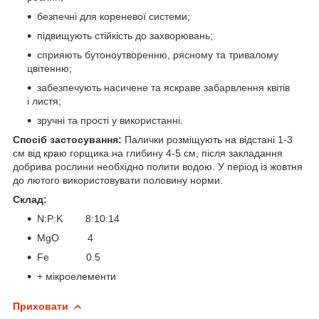
безпечні для кореневої системи;
підвищують стійкість до захворювань;
сприяють бутоноутворенню, рясному та тривалому
цвітенню;
забезпечують насичене та яскраве забарвлення квітів
і листя;
зручні та прості у використанні.
Спосіб застосування:
Палички розміщують на відстані 1-3
см від краю горщика на глибину 4-5 см, після закладання
добрива рослини необхідно полити водою. У період із жовтня
до лютого використовувати половину норми.
Склад:
N:P:K 8:10:14
MgO 4
Fe 0.5
+ мікроелементи
Приховати