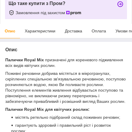
Що таке купити з Пром?
Замовлення під захистом
Опис
Характеристики
Доставка
Оплата
Умови п
Опис
Палички Royal Mix
призначені для кореневого підживлення
всіх видів квітучих рослин.
Поживні речовини добрива містяться в мікрогранулах,
скріплених спеціальною зв'язувальною речовиною, поступово
розчиняються водою, якою Ви поливаєте рослини.
Поступлення елементів живлення відбувається поступово та
рівномірно, не викликаючи ризику переприязнь і
забезпечуючи привабливий і розкішний вигляд Ваших рослин.
Палички Royal Mix для квітучих рослин:
містять ретельно підібраний склад поживних речовин;
гарантують здоровий і правильний ріст і розвиток
рослин;